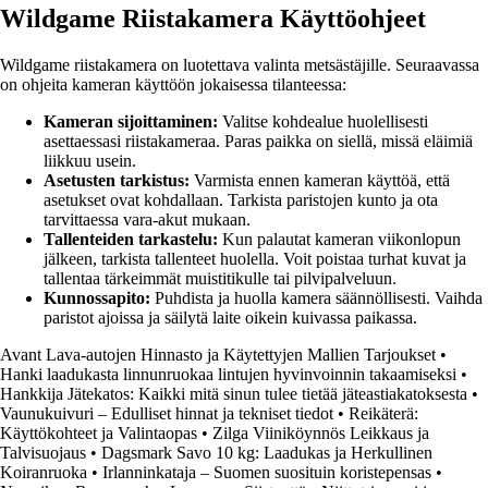
Wildgame Riistakamera Käyttöohjeet
Wildgame riistakamera on luotettava valinta metsästäjille. Seuraavassa
on ohjeita kameran käyttöön jokaisessa tilanteessa:
Kameran sijoittaminen:
Valitse kohdealue huolellisesti
asettaessasi riistakameraa. Paras paikka on siellä, missä eläimiä
liikkuu usein.
Asetusten tarkistus:
Varmista ennen kameran käyttöä, että
asetukset ovat kohdallaan. Tarkista paristojen kunto ja ota
tarvittaessa vara-akut mukaan.
Tallenteiden tarkastelu:
Kun palautat kameran viikonlopun
jälkeen, tarkista tallenteet huolella. Voit poistaa turhat kuvat ja
tallentaa tärkeimmät muistitikulle tai pilvipalveluun.
Kunnossapito:
Puhdista ja huolla kamera säännöllisesti. Vaihda
paristot ajoissa ja säilytä laite oikein kuivassa paikassa.
Avant Lava-autojen Hinnasto ja Käytettyjen Mallien Tarjoukset
•
Hanki laadukasta linnunruokaa lintujen hyvinvoinnin takaamiseksi
•
Hankkija Jätekatos: Kaikki mitä sinun tulee tietää jäteastiakatoksesta
•
Vaunukuivuri – Edulliset hinnat ja tekniset tiedot
•
Reikäterä:
Käyttökohteet ja Valintaopas
•
Zilga Viiniköynnös Leikkaus ja
Talvisuojaus
•
Dagsmark Savo 10 kg: Laadukas ja Herkullinen
Koiranruoka
•
Irlanninkataja – Suomen suosituin koristepensas
•