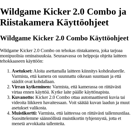
Wildgame Kicker 2.0 Combo ja
Riistakamera Käyttöohjeet
Wildgame Kicker 2.0 Combo Käyttöohjeet
Wildgame Kicker 2.0 Combo on tehokas riistakamera, joka tarjoaa
monipuolisia ominaisuuksia. Seuraavassa on helppoja ohjeita laitteen
tehokkaaseen käyttöön:
Asetukset:
Aloita asettamalla laitteen kiinnitys kohdealueelle.
Varmista, että kamera on suunnattu oikeaan suuntaan ja että
säädöt ovat kohdallaan.
Virran kytkeminen:
Varmista, että kamerassa on riittävästi
virtaa ennen käyttöä. Kytke laite päälle käyttönapista.
Kuvanotto:
Kicker 2.0 Combo ottaa automaattisesti kuvia tai
videoita liikkeen havaitessaan. Voit säätää kuvan laadun ja muut
asetukset valikosta.
Muistikortti:
Varmista, että laitteessa on riittävästi tallennustilaa.
Suosittelemme säännöllistä muistikortin tyhjennystä, jotta et
menetä arvokkaita tallenteita.