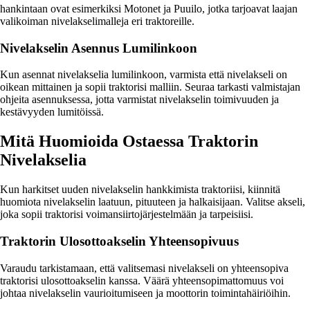
hankintaan ovat esimerkiksi Motonet ja Puuilo, jotka tarjoavat laajan
valikoiman nivelakselimalleja eri traktoreille.
Nivelakselin Asennus Lumilinkoon
Kun asennat nivelakselia lumilinkoon, varmista että nivelakseli on
oikean mittainen ja sopii traktorisi malliin. Seuraa tarkasti valmistajan
ohjeita asennuksessa, jotta varmistat nivelakselin toimivuuden ja
kestävyyden lumitöissä.
Mitä Huomioida Ostaessa Traktorin
Nivelakselia
Kun harkitset uuden nivelakselin hankkimista traktoriisi, kiinnitä
huomiota nivelakselin laatuun, pituuteen ja halkaisijaan. Valitse akseli,
joka sopii traktorisi voimansiirtojärjestelmään ja tarpeisiisi.
Traktorin Ulosottoakselin Yhteensopivuus
Varaudu tarkistamaan, että valitsemasi nivelakseli on yhteensopiva
traktorisi ulosottoakselin kanssa. Väärä yhteensopimattomuus voi
johtaa nivelakselin vaurioitumiseen ja moottorin toimintahäiriöihin.