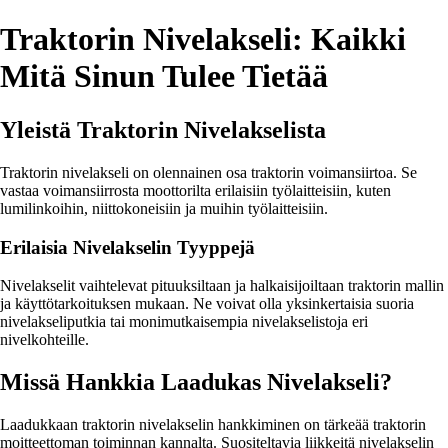
Traktorin Nivelakseli: Kaikki
Mitä Sinun Tulee Tietää
Yleistä Traktorin Nivelakselista
Traktorin nivelakseli on olennainen osa traktorin voimansiirtoa. Se
vastaa voimansiirrosta moottorilta erilaisiin työlaitteisiin, kuten
lumilinkoihin, niittokoneisiin ja muihin työlaitteisiin.
Erilaisia Nivelakselin Tyyppejä
Nivelakselit vaihtelevat pituuksiltaan ja halkaisijoiltaan traktorin mallin
ja käyttötarkoituksen mukaan. Ne voivat olla yksinkertaisia suoria
nivelakseliputkia tai monimutkaisempia nivelakselistoja eri
nivelkohteille.
Missä Hankkia Laadukas Nivelakseli?
Laadukkaan traktorin nivelakselin hankkiminen on tärkeää traktorin
moitteettoman toiminnan kannalta. Suositeltavia liikkeitä nivelakselin