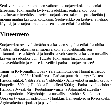
Seulaverkko on erinomainen vaihtoehto suojaverkoksi monenlaisiin
tarpeisiin. Tokmannilta löytyvät laadukkaat seulaverkot, jotka
soveltuvat esimerkiksi kasvien suojaukseen, rakennusprojekteihin ja
moniin muihin käyttötarkoituksiin. Seulaverkko on kestävä ja helppo
käyttää, ja se tarjoaa monipuolisen suojan erilaisilta uhilta.
Yhteenveto
Suojaverkot ovat välttämätön osa kasvien suojelua erilaisilta uhilta.
Valitsemalla oikeanlaisen suojaverkon ja huolehtimalla sen
asianmukaisesta käytöstä ja huollosta voit varmistaa kasvien turvallisen
kasvun ja sadonkorjuun. Tutustu Tokmannin laadukkaisiin
suojaverkkoihin ja valitse kasveillesi parhaat suojavarusteet!
Taimi- ja Kylvömullan Opas
•
Yara Lannoitteiden Hinnat ja Tiedot –
Apulannoite 2023
•
Kottikärryt – Parhaat puutarhakärryt
•
Lasten
Hiekkalaatikot: Valitse Paras Vaihtoehto
•
Jänisverkot ja niiden käyttö
•
Puupelletti 500 kg: Hankkija Puupelletti 500kg – Parhaat vaihtoehdot
•
Hankkija Jyväskylä – Puutarhamyymälä ja Agrimarket alueella
•
Lumenpudotin – Käyttöohjeet ja turvallisuusvinkit
•
Sadeloimet –
Opas eri tyyppisiin sadeloihin
•
Hankkija Hämeenkyrö ja Kyröskoski:
Agrimarketin tarjoukset ja palvelut
•