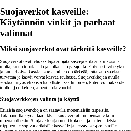
Suojaverkot kasveille:
Käytännön vinkit ja parhaat
valinnat
Miksi suojaverkot ovat tärkeitä kasveille?
Suojaverkot ovat tehokas tapa suojata kasveja erilaisilta ulkoisilta
uhilta, kuten tuholaisilta ja nälkäisiltä jyrsijöiltä. Erityisesti viljelyksillä
ja puutarhoissa kasvien suojaaminen on tärkeää, jotta sato saadaan
turvattua ja kasvit voivat kasvaa rauhassa. Suojaverkkojen avulla
voidaan myös ehkäistä haitallisten sääilmiöiden, kuten voimakkaiden
tuulien ja rakeiden, aiheuttamia vaurioita.
Suojaverkkojen valinta ja käyttö
Erilaisia suojaverkkoja on saatavilla monenlaisiin tarpeisiin.
Tokmannilta löydät laadukkaat suojaverkot niin pensaille kuin
omenapuillekin. Suojaverkkoja on eri kokoisia ja materiaaleista
riippuen ne sopivat erilaisille kasveille ja tee-se-itse -projekteille.