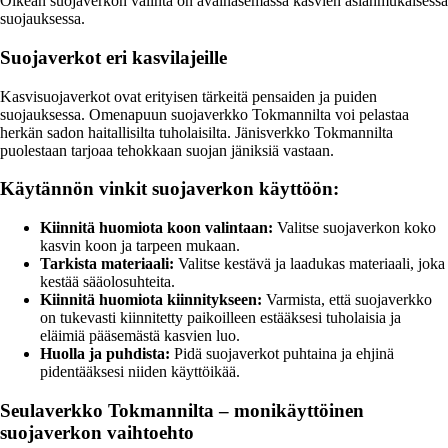
Oikean suojaverkon valinta on avainasemassa kasvien asianmukaisessa
suojauksessa.
Suojaverkot eri kasvilajeille
Kasvisuojaverkot ovat erityisen tärkeitä pensaiden ja puiden
suojauksessa. Omenapuun suojaverkko Tokmannilta voi pelastaa
herkän sadon haitallisilta tuholaisilta. Jänisverkko Tokmannilta
puolestaan tarjoaa tehokkaan suojan jäniksiä vastaan.
Käytännön vinkit suojaverkon käyttöön:
Kiinnitä huomiota koon valintaan:
Valitse suojaverkon koko
kasvin koon ja tarpeen mukaan.
Tarkista materiaali:
Valitse kestävä ja laadukas materiaali, joka
kestää sääolosuhteita.
Kiinnitä huomiota kiinnitykseen:
Varmista, että suojaverkko
on tukevasti kiinnitetty paikoilleen estääksesi tuholaisia ja
eläimiä pääsemästä kasvien luo.
Huolla ja puhdista:
Pidä suojaverkot puhtaina ja ehjinä
pidentääksesi niiden käyttöikää.
Seulaverkko Tokmannilta – monikäyttöinen
suojaverkon vaihtoehto