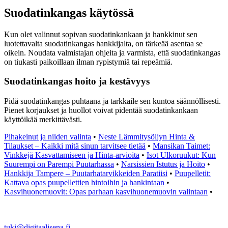
Suodatinkangas käytössä
Kun olet valinnut sopivan suodatinkankaan ja hankkinut sen
luotettavalta suodatinkangas hankkijalta, on tärkeää asentaa se
oikein. Noudata valmistajan ohjeita ja varmista, että suodatinkangas
on tiukasti paikoillaan ilman rypistymiä tai repeämiä.
Suodatinkangas hoito ja kestävyys
Pidä suodatinkangas puhtaana ja tarkkaile sen kuntoa säännöllisesti.
Pienet korjaukset ja huollot voivat pidentää suodatinkankaan
käyttöikää merkittävästi.
Pihakeinut ja niiden valinta
•
Neste Lämmitysöljyn Hinta &
Tilaukset – Kaikki mitä sinun tarvitsee tietää
•
Mansikan Taimet:
Vinkkejä Kasvattamiseen ja Hinta-arvioita
•
Isot Ulkoruukut: Kun
Suurempi on Parempi Puutarhassa
•
Narsissien Istutus ja Hoito
•
Hankkija Tampere – Puutarhatarvikkeiden Paratiisi
•
Puupelletit:
Kattava opas puupellettien hintoihin ja hankintaan
•
Kasvihuonemuovit: Opas parhaan kasvihuonemuovin valintaan
•
tuki@digitaalisena.fi