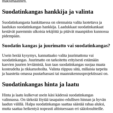
maksimaalinen.
Suodatinkangas hankkija ja valinta
Suodatinkangasta hankittaessa on olennaista valita luotettava ja
laadukas suodatinkangas hankkija. Laadukkaat suodatinkankaat
kestävät paremmin ulkoisia tekijöitä ja pitävät maanpidon kunnossa
pidempään.
Suodatin kangas ja juurimatto vai suodatinkangas?
Usein herää kysymys, kannattaako valita juurimattona vai
suodatinkangas. Juurimatto on tarkoitettu erityisesti estämään
kasvien juurien leviämistä, kun taas suodatinkangas suojaa maata
kosteudelta ja rikkaruohoilta. Valinta riippuu siitä, millaisia tarpeita
ja haasteita omassa puutarhassasi tai maanrakennusprojektissasi on.
Suodatinkangas hinta ja laatu
Hinta ja laatu kulkevat usein käsi kädessä suodatinkangas
valinnassa. On tärkeää löytää tasapaino edullisen hinnan ja hyvän
laadun välillä. Halpa suodatinkangas saattaa säästää rahaa aluksi,
mutta saattaa heikentyä nopeasti altistuessaan eri sääolosuhteille.