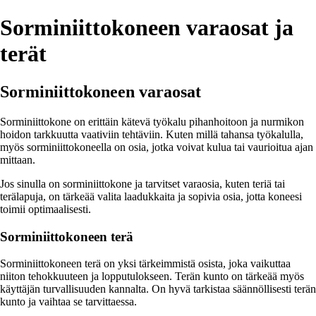
Sorminiittokoneen varaosat ja
terät
Sorminiittokoneen varaosat
Sorminiittokone on erittäin kätevä työkalu pihanhoitoon ja nurmikon
hoidon tarkkuutta vaativiin tehtäviin. Kuten millä tahansa työkalulla,
myös sorminiittokoneella on osia, jotka voivat kulua tai vaurioitua ajan
mittaan.
Jos sinulla on sorminiittokone ja tarvitset varaosia, kuten teriä tai
terälapuja, on tärkeää valita laadukkaita ja sopivia osia, jotta koneesi
toimii optimaalisesti.
Sorminiittokoneen terä
Sorminiittokoneen terä on yksi tärkeimmistä osista, joka vaikuttaa
niiton tehokkuuteen ja lopputulokseen. Terän kunto on tärkeää myös
käyttäjän turvallisuuden kannalta. On hyvä tarkistaa säännöllisesti terän
kunto ja vaihtaa se tarvittaessa.