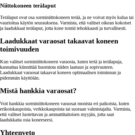
Niittokoneen terälaput
Terälaput ovat osa sorminiittokoneen terää, ja ne voivat myös kulua tai
vaurioitua käytön seurauksena. Varmista, että valitset oikean kokoiset
ja laadukkaat terälaput, jotta kone toimii tehokkaasti ja turvallisesti.
Laadukkaat varaosat takaavat koneen
toimivuuden
Kun valitset sorminiittokoneen varaosia, kuten teriä ja terälapuja,
kannattaa kiinnittää huomiota niiden laatuun ja sopivuuteen.
Laadukkaat varaosat takaavat koneen optimaalisen toiminnan ja
pidemmän käyttöiän.
Mistä hankkia varaosat?
Voit hankkia sorminiittokoneen varaosat monista eri paikoista, kuten
erikoiskaupoista, verkkokaupoista tai suoraan valmistajalta. Varmista,
että valitset luotettavan ja ammattitaitoisen myyjän, jotta saat
laadukkaita osia koneeseesi.
Yhteenveto