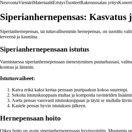
Neuvonta
Viemäri
Materiaalit
Eristys
Tuotteet
Rakennusalan yritys
Koneet
Siperianhernepensas: Kasvatus j
Siperianhernepensas, tai tuttavallisemmin hernepensas, on suosittu valin
terveenä ja kauniina.
Siperianhernepensaan istutus
Varmistaessa siperianhernepensaan menestyminen puutarhassasi, valitse a
kosteaa ja lämmin.
Istutusvaiheet:
Kaiva reikä kaksi kertaa pensaan juuripaakun kokoa suurempi.
Sekoita istutuskuoppaan multaa ja kompostia ravinteiden lisäämi
Aseta pensas varovasti istutuskuoppaan ja täytä se mullalla tiiviist
Kastele pensas hyvin istutuksen jälkeen.
Hernepensaan hoito
Oikea hoito on avain siperianhernepensaan hyvinvointiin. Muutamia pe