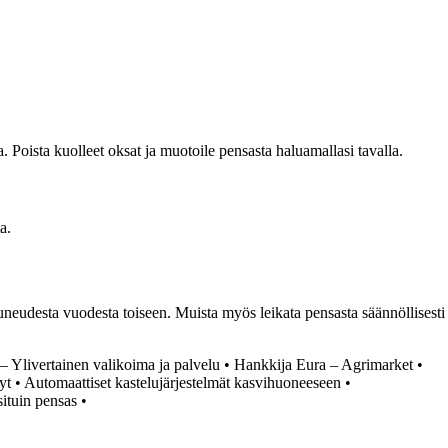
. Poista kuolleet oksat ja muotoile pensasta haluamallasi tavalla.
a.
auneudesta vuodesta toiseen. Muista myös leikata pensasta säännöllisesti
 Ylivertainen valikoima ja palvelu
•
Hankkija Eura – Agrimarket
•
yt
•
Automaattiset kastelujärjestelmät kasvihuoneeseen
•
situin pensas
•