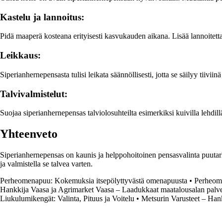
Kastelu ja lannoitus:
Pidä maaperä kosteana erityisesti kasvukauden aikana. Lisää lannoitetta
Leikkaus:
Siperianhernepensasta tulisi leikata säännöllisesti, jotta se säilyy tiiv
Talvivalmistelut:
Suojaa siperianhernepensas talviolosuhteilta esimerkiksi kuivilla lehdil
Yhteenveto
Siperianhernepensas on kaunis ja helppohoitoinen pensasvalinta puutarha
ja valmistella se talvea varten.
Perheomenapuu: Kokemuksia itsepölyttyvästä omenapuusta
•
Perheome
Hankkija Vaasa ja Agrimarket Vaasa – Laadukkaat maatalousalan palve
Liukulumikengät: Valinta, Pituus ja Voitelu
•
Metsurin Varusteet – Han