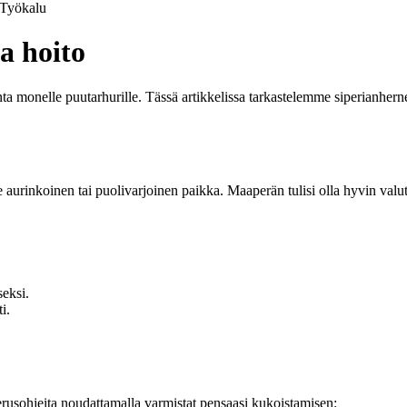
Työkalu
a hoito
ta monelle puutarhurille. Tässä artikkelissa tarkastelemme siperianhernep
urinkoinen tai puolivarjoinen paikka. Maaperän tulisi olla hyvin valutet
seksi.
i.
rusohjeita noudattamalla varmistat pensaasi kukoistamisen: