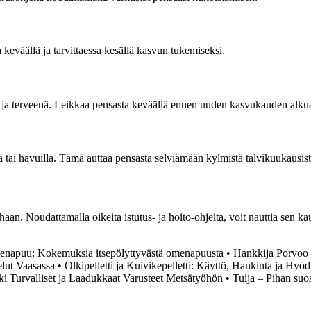
 keväällä ja tarvittaessa kesällä kasvun tukemiseksi.
iinä ja terveenä. Leikkaa pensasta keväällä ennen uuden kasvukauden alkua
lä tai havuilla. Tämä auttaa pensasta selviämään kylmistä talvikuukausist
an. Noudattamalla oikeita istutus- ja hoito-ohjeita, voit nauttia sen k
napuu: Kokemuksia itsepölyttyvästä omenapuusta
•
Hankkija Porvoo –
lut Vaasassa
•
Olkipelletti ja Kuivikepelletti: Käyttö, Hankinta ja Hyöd
ki Turvalliset ja Laadukkaat Varusteet Metsätyöhön
•
Tuija – Pihan suo