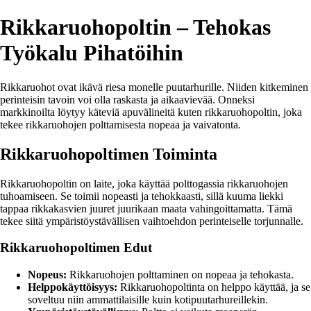
Rikkaruohopoltin – Tehokas
Työkalu Pihatöihin
Rikkaruohot ovat ikävä riesa monelle puutarhurille. Niiden kitkeminen
perinteisin tavoin voi olla raskasta ja aikaavievää. Onneksi
markkinoilta löytyy käteviä apuvälineitä kuten rikkaruohopoltin, joka
tekee rikkaruohojen polttamisesta nopeaa ja vaivatonta.
Rikkaruohopoltimen Toiminta
Rikkaruohopoltin on laite, joka käyttää polttogassia rikkaruohojen
tuhoamiseen. Se toimii nopeasti ja tehokkaasti, sillä kuuma liekki
tappaa rikkakasvien juuret juurikaan maata vahingoittamatta. Tämä
tekee siitä ympäristöystävällisen vaihtoehdon perinteiselle torjunnalle.
Rikkaruohopoltimen Edut
Nopeus:
Rikkaruohojen polttaminen on nopeaa ja tehokasta.
Helppokäyttöisyys:
Rikkaruohopoltinta on helppo käyttää, ja se
soveltuu niin ammattilaisille kuin kotipuutarhureillekin.