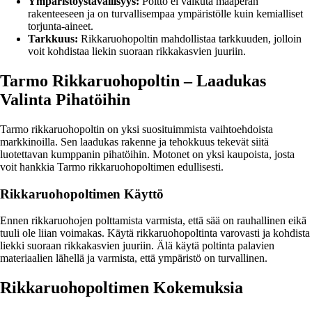
Ympäristöystävällisyys:
Poltto ei vaikuta maaperän
rakenteeseen ja on turvallisempaa ympäristölle kuin kemialliset
torjunta-aineet.
Tarkkuus:
Rikkaruohopoltin mahdollistaa tarkkuuden, jolloin
voit kohdistaa liekin suoraan rikkakasvien juuriin.
Tarmo Rikkaruohopoltin – Laadukas
Valinta Pihatöihin
Tarmo rikkaruohopoltin on yksi suosituimmista vaihtoehdoista
markkinoilla. Sen laadukas rakenne ja tehokkuus tekevät siitä
luotettavan kumppanin pihatöihin. Motonet on yksi kaupoista, josta
voit hankkia Tarmo rikkaruohopoltimen edullisesti.
Rikkaruohopoltimen Käyttö
Ennen rikkaruohojen polttamista varmista, että sää on rauhallinen eikä
tuuli ole liian voimakas. Käytä rikkaruohopoltinta varovasti ja kohdista
liekki suoraan rikkakasvien juuriin. Älä käytä poltinta palavien
materiaalien lähellä ja varmista, että ympäristö on turvallinen.
Rikkaruohopoltimen Kokemuksia