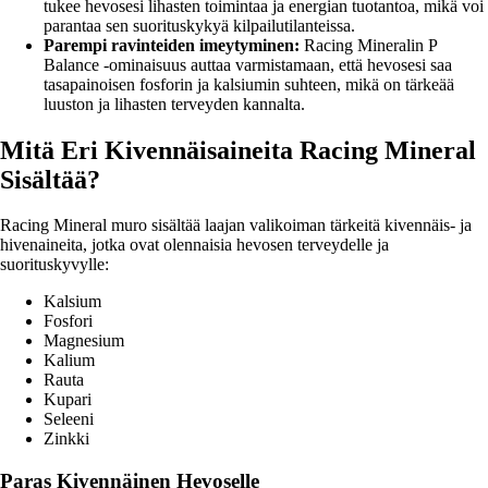
tukee hevosesi lihasten toimintaa ja energian tuotantoa, mikä voi
parantaa sen suorituskykyä kilpailutilanteissa.
Parempi ravinteiden imeytyminen:
Racing Mineralin P
Balance -ominaisuus auttaa varmistamaan, että hevosesi saa
tasapainoisen fosforin ja kalsiumin suhteen, mikä on tärkeää
luuston ja lihasten terveyden kannalta.
Mitä Eri Kivennäisaineita Racing Mineral
Sisältää?
Racing Mineral muro sisältää laajan valikoiman tärkeitä kivennäis- ja
hivenaineita, jotka ovat olennaisia hevosen terveydelle ja
suorituskyvylle:
Kalsium
Fosfori
Magnesium
Kalium
Rauta
Kupari
Seleeni
Zinkki
Paras Kivennäinen Hevoselle