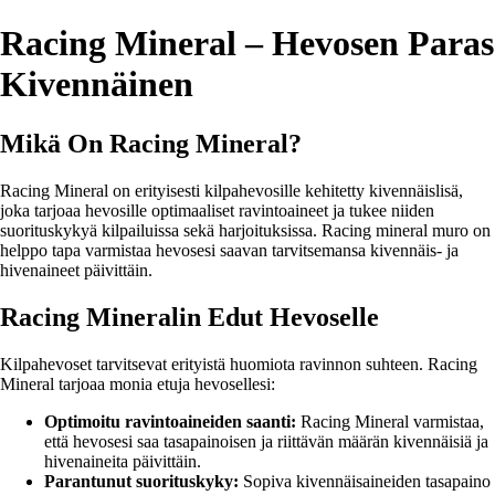
Racing Mineral – Hevosen Paras
Kivennäinen
Mikä On Racing Mineral?
Racing Mineral on erityisesti kilpahevosille kehitetty kivennäislisä,
joka tarjoaa hevosille optimaaliset ravintoaineet ja tukee niiden
suorituskykyä kilpailuissa sekä harjoituksissa. Racing mineral muro on
helppo tapa varmistaa hevosesi saavan tarvitsemansa kivennäis- ja
hivenaineet päivittäin.
Racing Mineralin Edut Hevoselle
Kilpahevoset tarvitsevat erityistä huomiota ravinnon suhteen. Racing
Mineral tarjoaa monia etuja hevosellesi:
Optimoitu ravintoaineiden saanti:
Racing Mineral varmistaa,
että hevosesi saa tasapainoisen ja riittävän määrän kivennäisiä ja
hivenaineita päivittäin.
Parantunut suorituskyky:
Sopiva kivennäisaineiden tasapaino