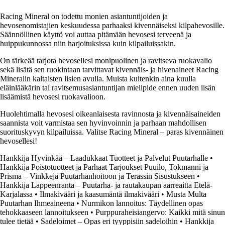
Racing Mineral on todettu monien asiantuntijoiden ja
hevosenomistajien keskuudessa parhaaksi kivennäiseksi kilpahevosille.
Säännöllinen käyttö voi auttaa pitämään hevosesi terveenä ja
huippukunnossa niin harjoituksissa kuin kilpailuissakin.
On tärkeää tarjota hevosellesi monipuolinen ja ravitseva ruokavalio
sekä lisätä sen ruokintaan tarvittavat kivennäis- ja hivenaineet Racing
Mineralin kaltaisten lisien avulla. Muista kuitenkin aina kuulla
eläinlääkärin tai ravitsemusasiantuntijan mielipide ennen uuden lisän
lisäämistä hevosesi ruokavalioon.
Huolehtimalla hevosesi oikeanlaisesta ravinnosta ja kivennäisaineiden
saannista voit varmistaa sen hyvinvoinnin ja parhaan mahdollisen
suorituskyvyn kilpailuissa. Valitse Racing Mineral – paras kivennäinen
hevosellesi!
Hankkija Hyvinkää – Laadukkaat Tuotteet ja Palvelut Puutarhalle
•
Hankkija Poistotuotteet ja Parhaat Tarjoukset Puuilo, Tokmanni ja
Prisma – Vinkkejä Puutarhanhoitoon ja Terassin Sisustukseen
•
Hankkija Lappeenranta – Puutarha- ja rautakaupan aarreaitta Etelä-
Karjalassa
•
Ilmakivääri ja kaasumäntä ilmakivääri
•
Musta Multa
Puutarhan Ihmeaineena
•
Nurmikon lannoitus: Täydellinen opas
tehokkaaseen lannoitukseen
•
Purppuraheisiangervo: Kaikki mitä sinun
tulee tietää
•
Sadeloimet – Opas eri tyyppisiin sadeloihin
•
Hankkija