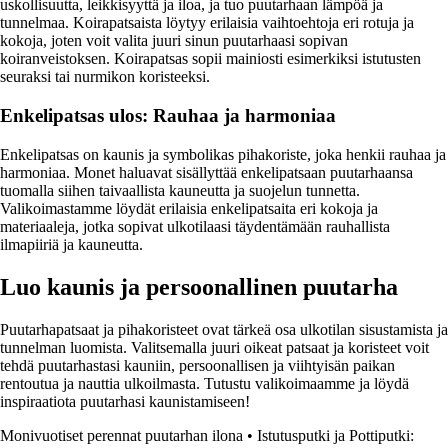
uskollisuutta, leikkisyyttä ja iloa, ja tuo puutarhaan lämpöä ja
tunnelmaa. Koirapatsaista löytyy erilaisia vaihtoehtoja eri rotuja ja
kokoja, joten voit valita juuri sinun puutarhaasi sopivan
koiranveistoksen. Koirapatsas sopii mainiosti esimerkiksi istutusten
seuraksi tai nurmikon koristeeksi.
Enkelipatsas ulos: Rauhaa ja harmoniaa
Enkelipatsas on kaunis ja symbolikas pihakoriste, joka henkii rauhaa ja
harmoniaa. Monet haluavat sisällyttää enkelipatsaan puutarhaansa
tuomalla siihen taivaallista kauneutta ja suojelun tunnetta.
Valikoimastamme löydät erilaisia enkelipatsaita eri kokoja ja
materiaaleja, jotka sopivat ulkotilaasi täydentämään rauhallista
ilmapiiriä ja kauneutta.
Luo kaunis ja persoonallinen puutarha
Puutarhapatsaat ja pihakoristeet ovat tärkeä osa ulkotilan sisustamista ja
tunnelman luomista. Valitsemalla juuri oikeat patsaat ja koristeet voit
tehdä puutarhastasi kauniin, persoonallisen ja viihtyisän paikan
rentoutua ja nauttia ulkoilmasta. Tutustu valikoimaamme ja löydä
inspiraatiota puutarhasi kaunistamiseen!
Monivuotiset perennat puutarhan ilona
•
Istutusputki ja Pottiputki: