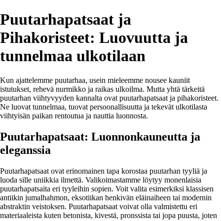
Puutarhapatsaat ja
Pihakoristeet: Luovuutta ja
tunnelmaa ulkotilaan
Kun ajattelemme puutarhaa, usein mieleemme nousee kauniit
istutukset, rehevä nurmikko ja raikas ulkoilma. Mutta yhtä tärkeitä
puutarhan viihtyvyyden kannalta ovat puutarhapatsaat ja pihakoristeet.
Ne luovat tunnelmaa, tuovat persoonallisuutta ja tekevät ulkotilasta
viihtyisän paikan rentoutua ja nauttia luonnosta.
Puutarhapatsaat: Luonnonkauneutta ja
eleganssia
Puutarhapatsaat ovat erinomainen tapa korostaa puutarhan tyyliä ja
luoda sille uniikkia ilmettä. Valikoimastamme löytyy monenlaisia
puutarhapatsaita eri tyyleihin sopien. Voit valita esimerkiksi klassisen
antiikin jumalhahmon, eksotiikan henkivän eläinaiheen tai modernin
abstraktin veistoksen. Puutarhapatsaat voivat olla valmistettu eri
materiaaleista kuten betonista, kivestä, pronssista tai jopa puusta, joten