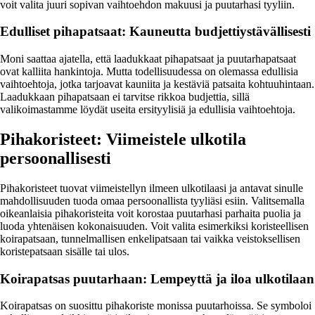
voit valita juuri sopivan vaihtoehdon makuusi ja puutarhasi tyyliin.
Edulliset pihapatsaat: Kauneutta budjettiystävällisesti
Moni saattaa ajatella, että laadukkaat pihapatsaat ja puutarhapatsaat
ovat kalliita hankintoja. Mutta todellisuudessa on olemassa edullisia
vaihtoehtoja, jotka tarjoavat kauniita ja kestäviä patsaita kohtuuhintaan.
Laadukkaan pihapatsaan ei tarvitse rikkoa budjettia, sillä
valikoimastamme löydät useita ersityylisiä ja edullisia vaihtoehtoja.
Pihakoristeet: Viimeistele ulkotila
persoonallisesti
Pihakoristeet tuovat viimeistellyn ilmeen ulkotilaasi ja antavat sinulle
mahdollisuuden tuoda omaa persoonallista tyyliäsi esiin. Valitsemalla
oikeanlaisia pihakoristeita voit korostaa puutarhasi parhaita puolia ja
luoda yhtenäisen kokonaisuuden. Voit valita esimerkiksi koristeellisen
koirapatsaan, tunnelmallisen enkelipatsaan tai vaikka veistoksellisen
koristepatsaan sisälle tai ulos.
Koirapatsas puutarhaan: Lempeyttä ja iloa ulkotilaan
Koirapatsas on suosittu pihakoriste monissa puutarhoissa. Se symboloi