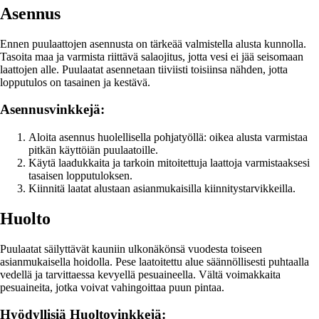
Asennus
Ennen puulaattojen asennusta on tärkeää valmistella alusta kunnolla.
Tasoita maa ja varmista riittävä salaojitus, jotta vesi ei jää seisomaan
laattojen alle. Puulaatat asennetaan tiiviisti toisiinsa nähden, jotta
lopputulos on tasainen ja kestävä.
Asennusvinkkejä:
Aloita asennus huolellisella pohjatyöllä: oikea alusta varmistaa
pitkän käyttöiän puulaatoille.
Käytä laadukkaita ja tarkoin mitoitettuja laattoja varmistaaksesi
tasaisen lopputuloksen.
Kiinnitä laatat alustaan asianmukaisilla kiinnitystarvikkeilla.
Huolto
Puulaatat säilyttävät kauniin ulkonäkönsä vuodesta toiseen
asianmukaisella hoidolla. Pese laatoitettu alue säännöllisesti puhtaalla
vedellä ja tarvittaessa kevyellä pesuaineella. Vältä voimakkaita
pesuaineita, jotka voivat vahingoittaa puun pintaa.
Hyödyllisiä Huoltovinkkejä: