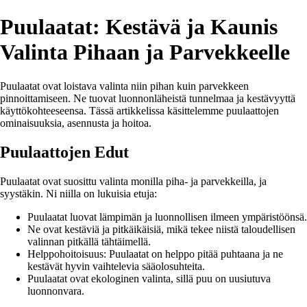
Puulaatat: Kestävä ja Kaunis
Valinta Pihaan ja Parvekkeelle
Puulaatat ovat loistava valinta niin pihan kuin parvekkeen
pinnoittamiseen. Ne tuovat luonnonläheistä tunnelmaa ja kestävyyttä
käyttökohteeseensa. Tässä artikkelissa käsittelemme puulaattojen
ominaisuuksia, asennusta ja hoitoa.
Puulaattojen Edut
Puulaatat ovat suosittu valinta monilla piha- ja parvekkeilla, ja
syystäkin. Ni niilla on lukuisia etuja:
Puulaatat luovat lämpimän ja luonnollisen ilmeen ympäristöönsä.
Ne ovat kestäviä ja pitkäikäisiä, mikä tekee niistä taloudellisen
valinnan pitkällä tähtäimellä.
Helppohoitoisuus: Puulaatat on helppo pitää puhtaana ja ne
kestävät hyvin vaihtelevia sääolosuhteita.
Puulaatat ovat ekologinen valinta, sillä puu on uusiutuva
luonnonvara.