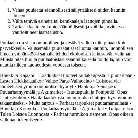
Vahaa puulaatat säännöllisesti säilyttääksesi niiden kauniin
ilmeen.
Vältä teräviä esineitä tai kemikaaleja laattojen pinnalla.
Tarkista laattojen kunto säännöllisesti ja vaihda tarvittaessa
vaurioituneet laatat uusiin.
Puulaatta on siis monipuolinen ja kestävä valinta niin pihaan kuin
parvekkeelle. Valitsemalla puulaatat saat luotua kauniin, luonnollisen
ilmeen ympäristöösi samalla tehden ekologisen ja kestävän valinnan.
Muista pitää huolta puulaatoistasi asianmukaisella hoidolla, niin voit
nauttia niiden kauneudesta vuodesta toiseen.
Hankkija Kajaani – Laadukkaat tuotteet rautakaupasta ja puutarhaan
•
Lasten Hiekkalaatikot: Valitse Paras Vaihtoehto
•
Loistosalvia:
Ihmeellisen yrtin monipuoliset hyödyt
•
Hankkija Seinäjoki:
Puutarhamyymälä ja Agrimarket
•
Istutusputki ja Pottiputki: Opas
Istutustyöhön
•
Hanki laadukasta linnunruokaa lintujen hyvinvoinnin
takaamiseksi
•
Multa tarjous – Parhaat tarjoukset puutarhamullasta
•
Hankkija Kouvola – Puutarhamyymälä ja Agrimarket
•
Tulipata: Ison
Tulen Loistoa Luonnossa
•
Parhaat nurmikon siemenet: Opas oikean
valinnan tekemiseen
•