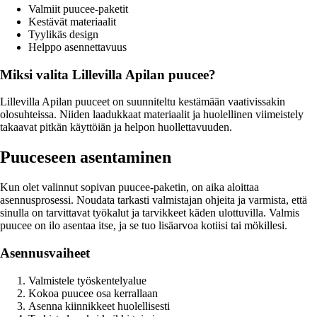
Valmiit puucee-paketit
Kestävät materiaalit
Tyylikäs design
Helppo asennettavuus
Miksi valita Lillevilla Apilan puucee?
Lillevilla Apilan puuceet on suunniteltu kestämään vaativissakin
olosuhteissa. Niiden laadukkaat materiaalit ja huolellinen viimeistely
takaavat pitkän käyttöiän ja helpon huollettavuuden.
Puuceseen asentaminen
Kun olet valinnut sopivan puucee-paketin, on aika aloittaa
asennusprosessi. Noudata tarkasti valmistajan ohjeita ja varmista, että
sinulla on tarvittavat työkalut ja tarvikkeet käden ulottuvilla. Valmis
puucee on ilo asentaa itse, ja se tuo lisäarvoa kotiisi tai mökillesi.
Asennusvaiheet
Valmistele työskentelyalue
Kokoa puucee osa kerrallaan
Asenna kiinnikkeet huolellisesti