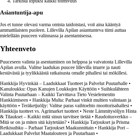
Tarkista lopuksi kaikki toimivuus
Asiantuntija-apu
Jos et tunne olevasi varma omista taidoistasi, voit aina kääntyä
ammattilaisten puoleen. Lillevilla Apilan asiantunteva tiimi auttaa
mielellään puuceen valinnassa ja asentamisessa.
Yhteenveto
Puuceseen valinta ja asentaminen on helppoa ja vaivatonta Lillevilla
Apilan avulla. Valitse laadukas puucee lillevilla imarre ja nauti
kestävästä ja tyylikkäästä ratkaisusta omalle pihallesi tai mökillesi.
Hankkija Hyvinkää – Laadukkaat Tuotteet ja Palvelut Puutarhalle
•
Kanuloukku: Opas Kanujen Loukkujen Käyttöön
•
Suihkulähteen
Valinta Puutarhaan – Kaikki Tarvittava Tieto Vesielementin
Hankkimiseen
•
Hankkija Multa: Parhaat vinkit multien valintaan ja
käyttöön
•
Teräketjuöljy: Valitse paras vaihtoehto moottorisahallesi
•
Hankkija tuotteet vs. Agrimarket tuotteet
•
Neste Lämmitysöljyn Hinta
& Tilaukset – Kaikki mitä sinun tarvitsee tietää
•
Raudoitusverkko –
Mitä se on ja miten sitä käytetään?
•
Hankkija Tarjoukset ja Prisma
Retkisuihku – Parhaat Tarjoukset Maakunnittain
•
Hankkija Pori –
Laadukkaat Palvelut Maatalouteen ja Puutarhaan
•