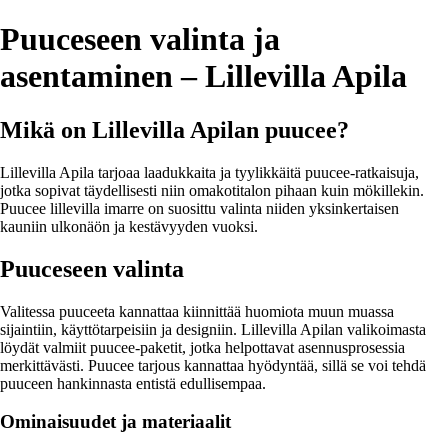
Puuceseen valinta ja
asentaminen – Lillevilla Apila
Mikä on Lillevilla Apilan puucee?
Lillevilla Apila tarjoaa laadukkaita ja tyylikkäitä puucee-ratkaisuja,
jotka sopivat täydellisesti niin omakotitalon pihaan kuin mökillekin.
Puucee lillevilla imarre on suosittu valinta niiden yksinkertaisen
kauniin ulkonäön ja kestävyyden vuoksi.
Puuceseen valinta
Valitessa puuceeta kannattaa kiinnittää huomiota muun muassa
sijaintiin, käyttötarpeisiin ja designiin. Lillevilla Apilan valikoimasta
löydät valmiit puucee-paketit, jotka helpottavat asennusprosessia
merkittävästi. Puucee tarjous kannattaa hyödyntää, sillä se voi tehdä
puuceen hankinnasta entistä edullisempaa.
Ominaisuudet ja materiaalit