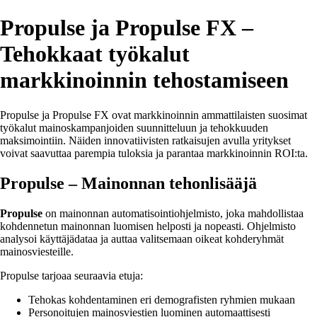
Propulse ja Propulse FX –
Tehokkaat työkalut
markkinoinnin tehostamiseen
Propulse ja Propulse FX ovat markkinoinnin ammattilaisten suosimat
työkalut mainoskampanjoiden suunnitteluun ja tehokkuuden
maksimointiin. Näiden innovatiivisten ratkaisujen avulla yritykset
voivat saavuttaa parempia tuloksia ja parantaa markkinoinnin ROI:ta.
Propulse – Mainonnan tehonlisääjä
Propulse
on mainonnan automatisointiohjelmisto, joka mahdollistaa
kohdennetun mainonnan luomisen helposti ja nopeasti. Ohjelmisto
analysoi käyttäjädataa ja auttaa valitsemaan oikeat kohderyhmät
mainosviesteille.
Propulse tarjoaa seuraavia etuja:
Tehokas kohdentaminen eri demografisten ryhmien mukaan
Personoitujen mainosviestien luominen automaattisesti