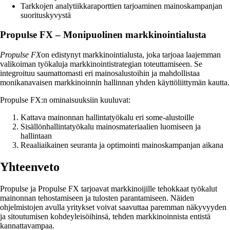
Tarkkojen analytiikkaraporttien tarjoaminen mainoskampanjan
suorituskyvystä
Propulse FX – Monipuolinen markkinointialusta
Propulse FX
on edistynyt markkinointialusta, joka tarjoaa laajemman
valikoiman työkaluja markkinointistrategian toteuttamiseen. Se
integroituu saumattomasti eri mainosalustoihin ja mahdollistaa
monikanavaisen markkinoinnin hallinnan yhden käyttöliittymän kautta.
Propulse FX:n ominaisuuksiin kuuluvat:
Kattava mainonnan hallintatyökalu eri some-alustoille
Sisällönhallintatyökalu mainosmateriaalien luomiseen ja
hallintaan
Reaaliaikainen seuranta ja optimointi mainoskampanjan aikana
Yhteenveto
Propulse ja Propulse FX tarjoavat markkinoijille tehokkaat työkalut
mainonnan tehostamiseen ja tulosten parantamiseen. Näiden
ohjelmistojen avulla yritykset voivat saavuttaa paremman näkyvyyden
ja sitoutumisen kohdeyleisöihinsä, tehden markkinoinnista entistä
kannattavampaa.