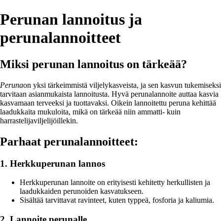
Perunan lannoitus ja
perunalannoitteet
Miksi perunan lannoitus on tärkeää?
Peruna
on yksi tärkeimmistä viljelykasveista, ja sen kasvun tukemiseksi
tarvitaan asianmukaista lannoitusta. Hyvä perunalannoite auttaa kasvia
kasvamaan terveeksi ja tuottavaksi. Oikein lannoitettu peruna kehittää
laadukkaita mukuloita, mikä on tärkeää niin ammatti- kuin
harrastelijaviljelijöillekin.
Parhaat perunalannoitteet:
1. Herkkuperunan lannos
Herkkuperunan lannoite on erityisesti kehitetty herkullisten ja
laadukkaiden perunoiden kasvatukseen.
Sisältää tarvittavat ravinteet, kuten typpeä, fosforia ja kaliumia.
2. Lannoite perunalle