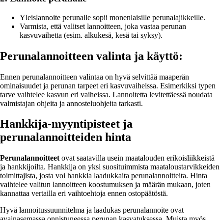
Yleislannoite perunalle sopii monenlaisille perunalajikkeille.
Varmista, että valitset lannoitteen, joka vastaa perunan
kasvuvaihetta (esim. alkukesä, kesä tai syksy).
Perunalannoitteen valinta ja käyttö:
Ennen perunalannoitteen valintaa on hyvä selvittää maaperän
ominaisuudet ja perunan tarpeet eri kasvuvaiheissa. Esimerkiksi typen
tarve vaihtelee kasvun eri vaiheissa. Lannoitetta levitettäessä noudata
valmistajan ohjeita ja annosteluohjeita tarkasti.
Hankkija-myyntipisteet ja
perunalannoitteiden hinta
Perunalannoitteet
ovat saatavilla usein maatalouden erikoisliikkeistä
ja hankkijoilta. Hankkija on yksi suosituimmista maataloustarvikkeiden
toimittajista, josta voi hankkia laadukkaita perunalannoitteita. Hinta
vaihtelee valitun lannoitteen koostumuksen ja määrän mukaan, joten
kannattaa vertailla eri vaihtoehtoja ennen ostopäätöstä.
Hyvä lannoitussuunnitelma ja laadukas perunalannoite ovat
avainasemassa onnistuneessa perunan kasvatuksessa. Muista myös