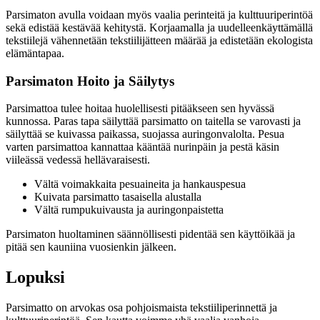
Parsimaton avulla voidaan myös vaalia perinteitä ja kulttuuriperintöä
sekä edistää kestävää kehitystä. Korjaamalla ja uudelleenkäyttämällä
tekstiilejä vähennetään tekstiilijätteen määrää ja edistetään ekologista
elämäntapaa.
Parsimaton Hoito ja Säilytys
Parsimattoa tulee hoitaa huolellisesti pitääkseen sen hyvässä
kunnossa. Paras tapa säilyttää parsimatto on taitella se varovasti ja
säilyttää se kuivassa paikassa, suojassa auringonvalolta. Pesua
varten parsimattoa kannattaa kääntää nurinpäin ja pestä käsin
viileässä vedessä hellävaraisesti.
Vältä voimakkaita pesuaineita ja hankauspesua
Kuivata parsimatto tasaisella alustalla
Vältä rumpukuivausta ja auringonpaistetta
Parsimaton huoltaminen säännöllisesti pidentää sen käyttöikää ja
pitää sen kauniina vuosienkin jälkeen.
Lopuksi
Parsimatto on arvokas osa pohjoismaista tekstiiliperinnettä ja