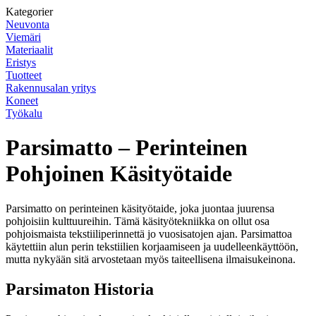
Kategorier
Neuvonta
Viemäri
Materiaalit
Eristys
Tuotteet
Rakennusalan yritys
Koneet
Työkalu
Parsimatto – Perinteinen
Pohjoinen Käsityötaide
Parsimatto on perinteinen käsityötaide, joka juontaa juurensa
pohjoisiin kulttuureihin. Tämä käsityötekniikka on ollut osa
pohjoismaista tekstiiliperinnettä jo vuosisatojen ajan. Parsimattoa
käytettiin alun perin tekstiilien korjaamiseen ja uudelleenkäyttöön,
mutta nykyään sitä arvostetaan myös taiteellisena ilmaisukeinona.
Parsimaton Historia