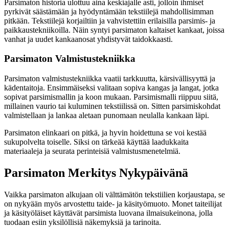
Parsimaton historia ulottuu aina keskiajalle asti, jolloin ihmiset
pyrkivät säästämään ja hyödyntämään tekstiilejä mahdollisimman
pitkään. Tekstiilejä korjailtiin ja vahvistettiin erilaisilla parsimis- ja
paikkaustekniikoilla. Näin syntyi parsimaton kaltaiset kankaat, joissa
vanhat ja uudet kankaanosat yhdistyvät taidokkaasti.
Parsimaton Valmistustekniikka
Parsimaton valmistustekniikka vaatii tarkkuutta, kärsivällisyyttä ja
kädentaitoja. Ensimmäiseksi valitaan sopiva kangas ja langat, jotka
sopivat parsimismallin ja koon mukaan. Parsimismalli riippuu siitä,
millainen vaurio tai kuluminen tekstiilissä on. Sitten parsimiskohdat
valmistellaan ja lankaa aletaan punomaan neulalla kankaan läpi.
Parsimaton elinkaari on pitkä, ja hyvin hoidettuna se voi kestää
sukupolvelta toiselle. Siksi on tärkeää käyttää laadukkaita
materiaaleja ja seurata perinteisiä valmistusmenetelmiä.
Parsimaton Merkitys Nykypäivänä
Vaikka parsimaton alkujaan oli välttämätön tekstiilien korjaustapa, se
on nykyään myös arvostettu taide- ja käsityömuoto. Monet taiteilijat
ja käsityöläiset käyttävät parsimista luovana ilmaisukeinona, jolla
tuodaan esiin yksilöllisiä näkemyksiä ja tarinoita.