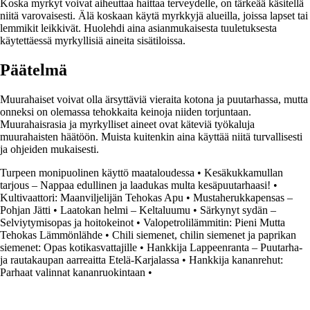
Koska myrkyt voivat aiheuttaa haittaa terveydelle, on tärkeää käsitellä
niitä varovaisesti. Älä koskaan käytä myrkkyjä alueilla, joissa lapset tai
lemmikit leikkivät. Huolehdi aina asianmukaisesta tuuletuksesta
käytettäessä myrkyllisiä aineita sisätiloissa.
Päätelmä
Muurahaiset voivat olla ärsyttäviä vieraita kotona ja puutarhassa, mutta
onneksi on olemassa tehokkaita keinoja niiden torjuntaan.
Muurahaisrasia ja myrkylliset aineet ovat käteviä työkaluja
muurahaisten häätöön. Muista kuitenkin aina käyttää niitä turvallisesti
ja ohjeiden mukaisesti.
Turpeen monipuolinen käyttö maataloudessa
•
Kesäkukkamullan
tarjous – Nappaa edullinen ja laadukas multa kesäpuutarhaasi!
•
Kultivaattori: Maanviljelijän Tehokas Apu
•
Mustaherukkapensas –
Pohjan Jätti
•
Laatokan helmi – Keltaluumu
•
Särkynyt sydän –
Selviytymisopas ja hoitokeinot
•
Valopetrolilämmitin: Pieni Mutta
Tehokas Lämmönlähde
•
Chili siemenet, chilin siemenet ja paprikan
siemenet: Opas kotikasvattajille
•
Hankkija Lappeenranta – Puutarha-
ja rautakaupan aarreaitta Etelä-Karjalassa
•
Hankkija kananrehut:
Parhaat valinnat kananruokintaan
•