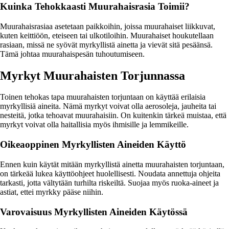
Kuinka Tehokkaasti Muurahaisrasia Toimii?
Muurahaisrasiaa asetetaan paikkoihin, joissa muurahaiset liikkuvat,
kuten keittiöön, eteiseen tai ulkotiloihin. Muurahaiset houkutellaan
rasiaan, missä ne syövät myrkyllistä ainetta ja vievät sitä pesäänsä.
Tämä johtaa muurahaispesän tuhoutumiseen.
Myrkyt Muurahaisten Torjunnassa
Toinen tehokas tapa muurahaisten torjuntaan on käyttää erilaisia
myrkyllisiä aineita. Nämä myrkyt voivat olla aerosoleja, jauheita tai
nesteitä, jotka tehoavat muurahaisiin. On kuitenkin tärkeä muistaa, että
myrkyt voivat olla haitallisia myös ihmisille ja lemmikeille.
Oikeaoppinen Myrkyllisten Aineiden Käyttö
Ennen kuin käytät mitään myrkyllistä ainetta muurahaisten torjuntaan,
on tärkeää lukea käyttöohjeet huolellisesti. Noudata annettuja ohjeita
tarkasti, jotta vältytään turhilta riskeiltä. Suojaa myös ruoka-aineet ja
astiat, ettei myrkky pääse niihin.
Varovaisuus Myrkyllisten Aineiden Käytössä