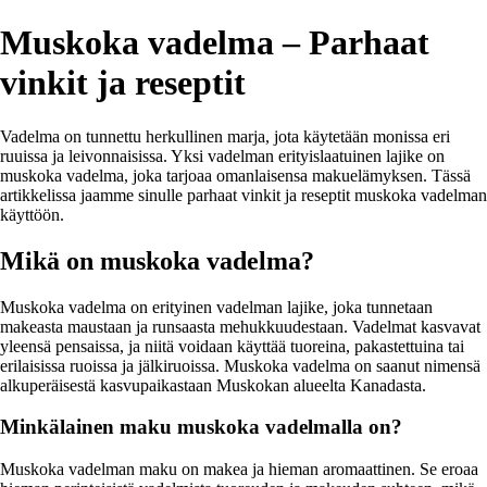
Muskoka vadelma – Parhaat
vinkit ja reseptit
Vadelma on tunnettu herkullinen marja, jota käytetään monissa eri
ruuissa ja leivonnaisissa. Yksi vadelman erityislaatuinen lajike on
muskoka vadelma, joka tarjoaa omanlaisensa makuelämyksen. Tässä
artikkelissa jaamme sinulle parhaat vinkit ja reseptit muskoka vadelman
käyttöön.
Mikä on muskoka vadelma?
Muskoka vadelma on erityinen vadelman lajike, joka tunnetaan
makeasta maustaan ja runsaasta mehukkuudestaan. Vadelmat kasvavat
yleensä pensaissa, ja niitä voidaan käyttää tuoreina, pakastettuina tai
erilaisissa ruoissa ja jälkiruoissa. Muskoka vadelma on saanut nimensä
alkuperäisestä kasvupaikastaan Muskokan alueelta Kanadasta.
Minkälainen maku muskoka vadelmalla on?
Muskoka vadelman maku on makea ja hieman aromaattinen. Se eroaa