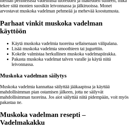
hieman perinteisistä vadelmista tuoreuden ja makeuden suhteen, mikä
tekee siitä monien suosikin leivonnassa ja jälkiruoissa. Monet
arvostavat muskoka vadelman pehmeää ja mehevää koostumusta.
Parhaat vinkit muskoka vadelman
käyttöön
Käytä muskoka vadelmia tuoreina sellaisenaan välipalana.
Lisää muskoka vadelmia smoothieen tai jugurttiin.
Kokeile valmistaa herkullinen muskoka vadelmapiirakka.
Pakasta muskoka vadelmat talven varalle ja käytä niitä
leivonnassa.
Muskoka vadelman säilytys
Muskoka vadelmia kannattaa säilyttää jääkaapissa ja käyttää
mahdollisimman pian ostamisen jälkeen, jotta ne säilyvät
mahdollisimman tuoreina. Jos aiot säilyttää niitä pidempään, voit myös
pakastaa ne.
Muskoka vadelman resepti –
Vadelmakakku