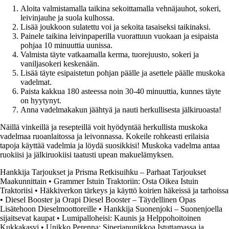
Aloita valmistamalla taikina sekoittamalla vehnäjauhot, sokeri,
leivinjauhe ja suola kulhossa.
Lisää joukkoon sulatettu voi ja sekoita tasaiseksi taikinaksi.
Painele taikina leivinpaperilla vuorattuun vuokaan ja esipaista
pohjaa 10 minuuttia uunissa.
Valmista täyte vatkaamalla kerma, tuorejuusto, sokeri ja
vaniljasokeri keskenään.
Lisää täyte esipaistetun pohjan päälle ja asettele päälle muskoka
vadelmat.
Paista kakkua 180 asteessa noin 30-40 minuuttia, kunnes täyte
on hyytynyt.
Anna vadelmakakun jäähtyä ja nauti herkullisesta jälkiruoasta!
Näillä vinkeillä ja resepteillä voit hyödyntää herkullista muskoka
vadelmaa ruoanlaitossa ja leivonnassa. Kokeile rohkeasti erilaisia
tapoja käyttää vadelmia ja löydä suosikkisi! Muskoka vadelma antaa
ruokiisi ja jälkiruokiisi taatusti upean makuelämyksen.
Hankkija Tarjoukset ja Prisma Retkisuihku – Parhaat Tarjoukset
Maakunnittain
•
Grammer Istuin Traktoriin: Osta Oikea Istuin
Traktoriisi
•
Häkkiverkon tärkeys ja käyttö koirien häkeissä ja tarhoissa
•
Diesel Booster ja Orapi Diesel Booster – Täydellinen Opas
Lisätehoon Dieselmoottoreille
•
Hankkija Suonenjoki – Suonenjoella
sijaitsevat kaupat
•
Lumipalloheisi: Kaunis ja Helppohoitoinen
Kukkakasvi
•
Unikko Perenna: Siperianunikkoa Istuttamassa ja