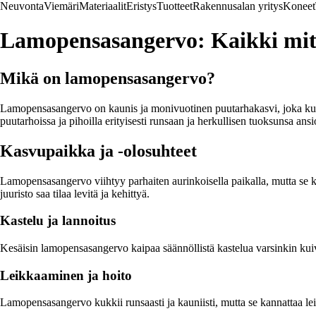
Neuvonta
Viemäri
Materiaalit
Eristys
Tuotteet
Rakennusalan yritys
Koneet
Lamopensasangervo: Kaikki mitä 
Mikä on lamopensasangervo?
Lamopensasangervo on kaunis ja monivuotinen puutarhakasvi, joka kuu
puutarhoissa ja pihoilla erityisesti runsaan ja herkullisen tuoksunsa ansi
Kasvupaikka ja -olosuhteet
Lamopensasangervo viihtyy parhaiten aurinkoisella paikalla, mutta se ke
juuristo saa tilaa levitä ja kehittyä.
Kastelu ja lannoitus
Kesäisin lamopensasangervo kaipaa säännöllistä kastelua varsinkin kuivi
Leikkaaminen ja hoito
Lamopensasangervo kukkii runsaasti ja kauniisti, mutta se kannattaa le