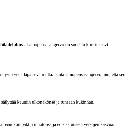
hiladelphus
. Lamopensasangervo on suosittu koristekasvi
a hyvin vettä läpäisevä multa. Istuta lamopensasangervo niin, että sen
e säilyttää kauniin ulkonäkönsä ja runsaan kukinnan.
yttämään kompaktin muotonsa ja edistää uusien versojen kasvua.