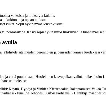
uottaa valkoisia ja tuoksuvia kukkia.
nsaan kukinnan ja upean tuoksun.
iset kukat. Sopii hyvin myös leikkokukiksi.
a tai pensasaitana. Kasvi sopii hyvin myös tuoksuvan ja tunnelmallisen
 avulla
 Yhdistele sitä muiden perennojen ja pensaiden kanssa luodaksesi väri
a ja väriä puutarhaan. Huolellinen kasvupaikan valinta, oikea hoito ja
 ihanasta tuoksusta!
lkki: Käyttö, Hyödyt ja Vinkit
•
Kierrepaalut: Rakentamisen Vakaa Tu
utarhaasi
•
Pineline Tehopesu Autosi Parhaaksi
•
Hankkija maantiesuola