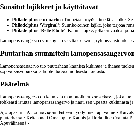
Suositut lajikkeet ja käyttötavat
Philadelphus coronarius:
Tunnetaan myös nimellä jasmike. Se t
Philadelphus ‘Virginal’:
Suurikokoinen lajike, joka tarjoaa ru
Philadelphus ‘Belle Étoile’:
Kaunis lajike, jolla on vaaleanpuna
Lamopensasangervoa voi käyttää yksittäiskasvina, ryhmissä istutuksiss
Puutarhan suunnittelu lamopensasangervon
Lamopensasangervo tuo puutarhaan kaunista kukintaa ja ihanaa tuoksua.
sopiva kasvupaikka ja huolehtia säännöllisestä hoidosta.
Päätelmä
Lamopensasangervo on kaunis ja monipuolinen koristekasvi, joka tuo ilo
rohkeasti istuttaa lamopensasangervo ja nauti sen upeasta kukinnasta ja
Ajo-opastin – Auton navigointilaitteen hyödyllinen apuväline
•
Kaivoka
puutarhassa
•
Keltakaneli Omenapuu: Kaunis ja Herkullinen Valinta Pu
Apuvälineenä
•