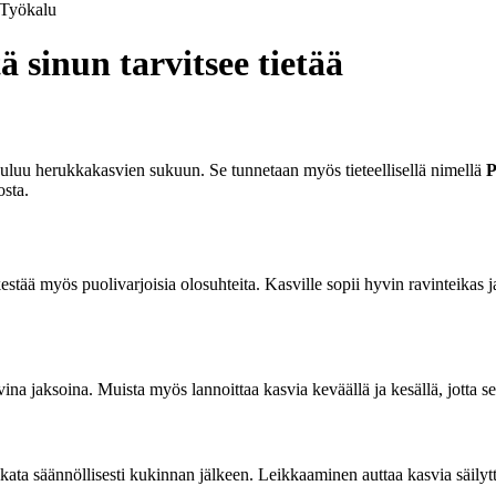
Työkalu
sinun tarvitsee tietää
luu herukkakasvien sukuun. Se tunnetaan myös tieteellisellä nimellä
P
osta.
stää myös puolivarjoisia olosuhteita. Kasville sopii hyvin ravinteikas j
na jaksoina. Muista myös lannoittaa kasvia keväällä ja kesällä, jotta s
ikata säännöllisesti kukinnan jälkeen. Leikkaaminen auttaa kasvia säil