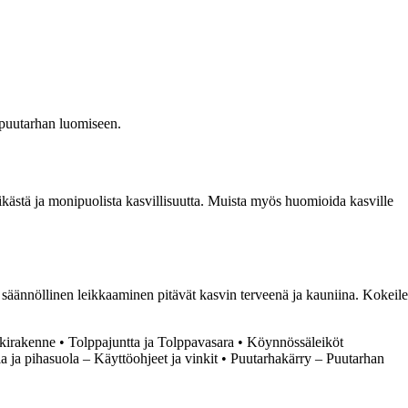
 puutarhan luomiseen.
kästä ja monipuolista kasvillisuutta. Muista myös huomioida kasville
 säännöllinen leikkaaminen pitävät kasvin terveenä ja kauniina. Kokeile
kirakenne
•
Tolppajuntta ja Tolppavasara
•
Köynnössäleiköt
 ja pihasuola – Käyttöohjeet ja vinkit
•
Puutarhakärry – Puutarhan