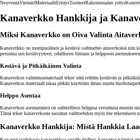
Neuvonta
Viemäri
Materiaalit
Eristys
Tuotteet
Rakennusalan yritys
Koneet
Kanaverkko Hankkija ja Kanave
Miksi Kanaverkko on Oiva Valinta Aitaver
Kanaverkko on monipuolinen ja kestävä vaihtoehto aitaverkoksi niin kot
perustuu sen kestävyyteen, edulliseen hintaan ja helppoon asennukseen
Kestävä ja Pitkäikäinen Valinta
Kanaverkon valmistusmateriaali tekee siitä erittäin kestävän ja pitkäikä
Kanaverkon materiaali takaa pitkän käyttöiän ilman suuria huoltotarpeit
Helppo Asentaa
Kanaverkon asentaminen on suhteellisen helppoa verrattuna moniin muihi
Tämä tekee kanaverkosta suositun vaihtoehdon myös itse tekemiseen tai
Kanaverkko Hankkija: Mistä Hankkia La
Kun etsit laadukasta kanaverkkoa omalle tilallesi, kannattaa kääntyä a