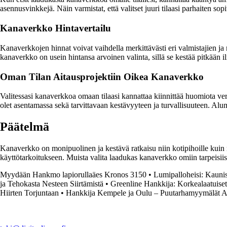
asennusvinkkejä. Näin varmistat, että valitset juuri tilaasi parhaiten so
Kanaverkko Hintavertailu
Kanaverkkojen hinnat voivat vaihdella merkittävästi eri valmistajien ja 
kanaverkko on usein hintansa arvoinen valinta, sillä se kestää pitkään 
Oman Tilan Aitausprojektiin Oikea Kanaverkko
Valitessasi kanaverkkoa omaan tilaasi kannattaa kiinnittää huomiota v
olet asentamassa sekä tarvittavaan kestävyyteen ja turvallisuuteen. Alumi
Päätelmä
Kanaverkko on monipuolinen ja kestävä ratkaisu niin kotipihoille kuin m
käyttötarkoitukseen. Muista valita laadukas kanaverkko omiin tarpeisiis
Myydään Hankmo lapiorullaäes Kronos 3150
•
Lumipalloheisi: Kauni
ja Tehokasta Nesteen Siirtämistä
•
Greenline Hankkija: Korkealaatuiset
Hiirten Torjuntaan
•
Hankkija Kempele ja Oulu – Puutarhamyymälät A