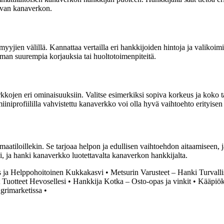
pivan kanaverkon.
myyjien välillä. Kannattaa vertailla eri hankkijoiden hintoja ja valikoi
ilman suurempia korjauksia tai huoltotoimenpiteitä.
erkkojen eri ominaisuuksiin. Valitse esimerkiksi sopiva korkeus ja ko
iniprofiililla vahvistettu kanaverkko voi olla hyvä vaihtoehto erityisen 
aatiloillekin. Se tarjoaa helpon ja edullisen vaihtoehdon aitaamiseen, 
i, ja hanki kanaverkko luotettavalta kanaverkon hankkijalta.
s ja Helppohoitoinen Kukkakasvi
•
Metsurin Varusteet – Hanki Turvall
 Tuotteet Hevosellesi
•
Hankkija Kotka – Osto-opas ja vinkit
•
Kääpiök
grimarketissa
•