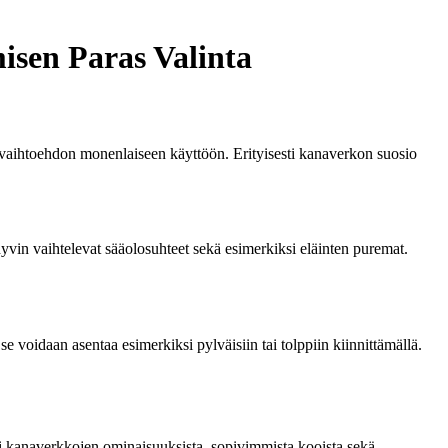
sen Paras Valinta
n vaihtoehdon monenlaiseen käyttöön. Erityisesti kanaverkon suosio
 hyvin vaihtelevat sääolosuhteet sekä esimerkiksi eläinten puremat.
voidaan asentaa esimerkiksi pylväisiin tai tolppiin kiinnittämällä.
eri kanaverkkojen ominaisuuksista, sopivimmista kooista sekä