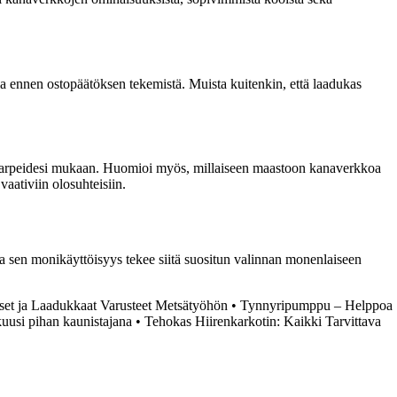
mia ennen ostopäätöksen tekemistä. Muista kuitenkin, että laadukas
ko tarpeidesi mukaan. Huomioi myös, millaiseen maastoon kanaverkkoa
vaativiin olosuhteisiin.
ja sen monikäyttöisyys tekee siitä suositun valinnan monenlaiseen
iset ja Laadukkaat Varusteet Metsätyöhön
•
Tynnyripumppu – Helppoa
uusi pihan kaunistajana
•
Tehokas Hiirenkarkotin: Kaikki Tarvittava