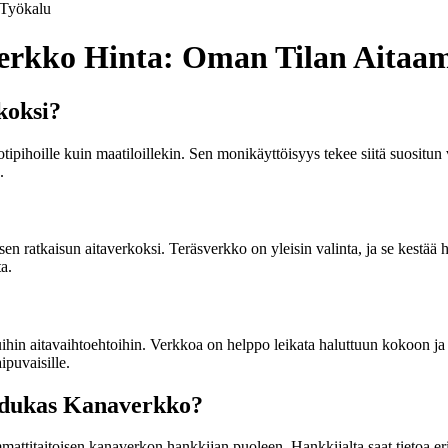
Työkalu
rkko Hinta: Oman Tilan Aitaami
koksi?
ipihoille kuin maatiloillekin. Sen monikäyttöisyys tekee siitä suositu
.
isen ratkaisun aitaverkoksi. Teräsverkko on yleisin valinta, ja se kestää
a.
n aitavaihtoehtoihin. Verkkoa on helppo leikata haluttuun kokoon ja se 
puvaisille.
adukas Kanaverkko?
mmattitaitoisen kanaverkon hankkijan puoleen. Hankkijalta saat tietoa 