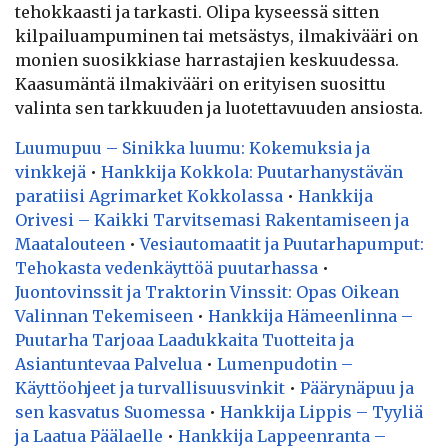
tehokkaasti ja tarkasti. Olipa kyseessä sitten
kilpailuampuminen tai metsästys, ilmakivääri on
monien suosikkiase harrastajien keskuudessa.
Kaasumäntä ilmakivääri on erityisen suosittu
valinta sen tarkkuuden ja luotettavuuden ansiosta.
Luumupuu – Sinikka luumu: Kokemuksia ja
vinkkejä
•
Hankkija Kokkola: Puutarhanystävän
paratiisi Agrimarket Kokkolassa
•
Hankkija
Orivesi – Kaikki Tarvitsemasi Rakentamiseen ja
Maatalouteen
•
Vesiautomaatit ja Puutarhapumput:
Tehokasta vedenkäyttöä puutarhassa
•
Juontovinssit ja Traktorin Vinssit: Opas Oikean
Valinnan Tekemiseen
•
Hankkija Hämeenlinna –
Puutarha Tarjoaa Laadukkaita Tuotteita ja
Asiantuntevaa Palvelua
•
Lumenpudotin –
Käyttöohjeet ja turvallisuusvinkit
•
Päärynäpuu ja
sen kasvatus Suomessa
•
Hankkija Lippis – Tyyliä
ja Laatua Päälaelle
•
Hankkija Lappeenranta –