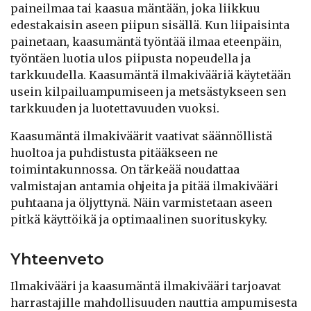
paineilmaa tai kaasua mäntään, joka liikkuu
edestakaisin aseen piipun sisällä. Kun liipaisinta
painetaan, kaasumäntä työntää ilmaa eteenpäin,
työntäen luotia ulos piipusta nopeudella ja
tarkkuudella. Kaasumäntä ilmakivääriä käytetään
usein kilpailuampumiseen ja metsästykseen sen
tarkkuuden ja luotettavuuden vuoksi.
Kaasumäntä ilmakiväärit vaativat säännöllistä
huoltoa ja puhdistusta pitääkseen ne
toimintakunnossa. On tärkeää noudattaa
valmistajan antamia ohjeita ja pitää ilmakivääri
puhtaana ja öljyttynä. Näin varmistetaan aseen
pitkä käyttöikä ja optimaalinen suorituskyky.
Yhteenveto
Ilmakivääri ja kaasumäntä ilmakivääri tarjoavat
harrastajille mahdollisuuden nauttia ampumisesta