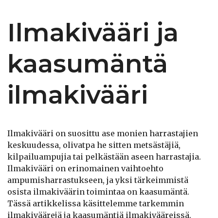
Ilmakivääri ja
kaasumäntä
ilmakivääri
Ilmakivääri on suosittu ase monien harrastajien
keskuudessa, olivatpa he sitten metsästäjiä,
kilpailuampujia tai pelkästään aseen harrastajia.
Ilmakivääri on erinomainen vaihtoehto
ampumisharrastukseen, ja yksi tärkeimmistä
osista ilmakiväärin toimintaa on kaasumäntä.
Tässä artikkelissa käsittelemme tarkemmin
ilmakiväärejä ja kaasumäntiä ilmakivääreissä.