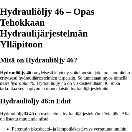
Hydrauliöljy 46 – Opas
Tehokkaan
Hydraulijärjestelmän
Ylläpitoon
Mitä on Hydrauliöljy 46?
Hydrauliöljy 46
on yleisesti käytetty voiteluneste, joka on suunniteltu
erityisesti hydraulijärjestelmien tarpeisiin. Se tunnetaan myös nimellä
neste hydraulic 46
. Hydrauliöljy 46 on viskositeetiltaan 46, mikä
tarkoittaa sen sopivuutta monenlaisiin hydraulijärjestelmiin.
Hydrauliöljy 46:n Edut
Hydrauliöljyllä 46 on useita etuja hydraulijärjestelmän käyttäjille. Alla
on listattu muutamia niistä:
Parempi viskositeetti- ja lämpötilakestävyys verrattuna muihin