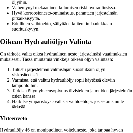
öljyihin.
Vähentynyt mekaaninen kulumisen riski hydrauliosissa.
Hyvä korroosionesto-ominaisuus, parantaen järjestelmän
pitkäikäisyyttä.
Edullinen vaihtoehto, säilyttäen kuitenkin laadukkaan
suorituskyvyn.
Oikean Hydrauliöljyn Valinta
On tärkeää valita oikea hydraulinen neste järjestelmäsi vaatimuksien
mukaisesti. Tässä muutamia vinkkejä oikean öljyn valintaan:
Tutustu järjestelmän valmistajan suosituksiin öljyn
viskositeetistä.
Varmista, että valittu hydrauliöljy sopii käytössä oleviin
lämpötiloihin.
Tarkista öljyn yhteensopivuus tiivisteiden ja muiden järjestelmän
osien kanssa.
Harkitse ympäristöystävällisiä vaihtoehtoja, jos se on sinulle
tärkeää.
Yhteenveto
Hydrauliöljy 46 on monipuolinen voiteluneste, joka tarjoaa hyvän