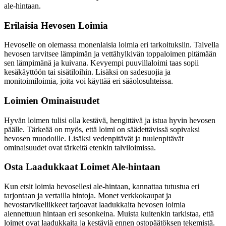
ale-hintaan.
Erilaisia Hevosen Loimia
Hevoselle on olemassa monenlaisia loimia eri tarkoituksiin. Talvella
hevosen tarvitsee lämpimän ja vettähylkivän toppaloimen pitämään
sen lämpimänä ja kuivana. Kevyempi puuvillaloimi taas sopii
kesäkäyttöön tai sisätiloihin. Lisäksi on sadesuojia ja
monitoimiloimia, joita voi käyttää eri sääolosuhteissa.
Loimien Ominaisuudet
Hyvän loimen tulisi olla kestävä, hengittävä ja istua hyvin hevosen
päälle. Tärkeää on myös, että loimi on säädettävissä sopivaksi
hevosen muodoille. Lisäksi vedenpitävät ja tuulenpitävät
ominaisuudet ovat tärkeitä etenkin talviloimissa.
Osta Laadukkaat Loimet Ale-hintaan
Kun etsit loimia hevosellesi ale-hintaan, kannattaa tutustua eri
tarjontaan ja vertailla hintoja. Monet verkkokaupat ja
hevostarvikeliikkeet tarjoavat laadukkaita hevosen loimia
alennettuun hintaan eri sesonkeina. Muista kuitenkin tarkistaa, että
loimet ovat laadukkaita ja kestäviä ennen ostopäätöksen tekemistä.