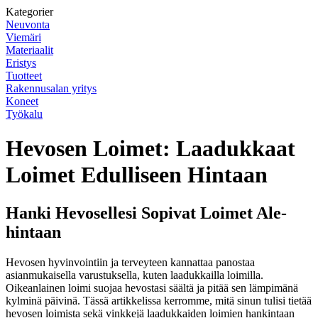
Kategorier
Neuvonta
Viemäri
Materiaalit
Eristys
Tuotteet
Rakennusalan yritys
Koneet
Työkalu
Hevosen Loimet: Laadukkaat
Loimet Edulliseen Hintaan
Hanki Hevosellesi Sopivat Loimet Ale-
hintaan
Hevosen hyvinvointiin ja terveyteen kannattaa panostaa
asianmukaisella varustuksella, kuten laadukkailla loimilla.
Oikeanlainen loimi suojaa hevostasi säältä ja pitää sen lämpimänä
kylminä päivinä. Tässä artikkelissa kerromme, mitä sinun tulisi tietää
hevosen loimista sekä vinkkejä laadukkaiden loimien hankintaan