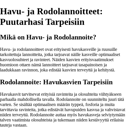
Havu- ja Rodolannoitteet:
Puutarhasi Tarpeisiin
Mikä on Havu- ja Rodolannoite?
Havu- ja rodolannoitteet ovat erityisesti havukasveille ja ruusuille
tarkoitettuja lannoitteita, jotka tarjoavat näille kasveille optimaaliset
kasvuolosuhteet ja ravinteet. Näiden kasvien erityisvaatimukset
huomioon ottaen nämä lannoitteet tarjoavat tasapainoisen ja
laadukkaan ravinnon, joka edistää kasvien terveyttä ja kehitystä.
Rodolannoite: Havukasvien Tarpeisiin
Havukasvit tarvitsevat erityisiä ravinteita ja olosuhteita viihtyäkseen
parhaalla mahdollisella tavalla. Rodolannoite on suunniteltu juuri tätä
varten. Se sisältää optimaalisen määrän typpeä, fosforia ja muita
tarvittavia ravinteita, jotka edistävät havupuiden kasvua ja vahvistavat
niiden terveyttä. Rodolannoite auttaa myös havukasveja selviytymään
talven vaatimista olosuhteista ja tukemaan niiden kestävyyttä erilaisia
tauteja vastaan.