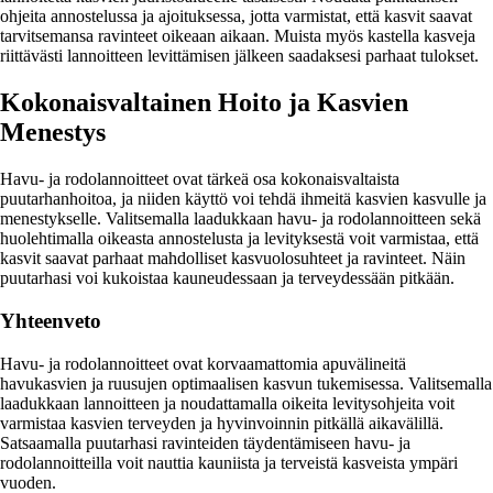
ohjeita annostelussa ja ajoituksessa, jotta varmistat, että kasvit saavat
tarvitsemansa ravinteet oikeaan aikaan. Muista myös kastella kasveja
riittävästi lannoitteen levittämisen jälkeen saadaksesi parhaat tulokset.
Kokonaisvaltainen Hoito ja Kasvien
Menestys
Havu- ja rodolannoitteet ovat tärkeä osa kokonaisvaltaista
puutarhanhoitoa, ja niiden käyttö voi tehdä ihmeitä kasvien kasvulle ja
menestykselle. Valitsemalla laadukkaan havu- ja rodolannoitteen sekä
huolehtimalla oikeasta annostelusta ja levityksestä voit varmistaa, että
kasvit saavat parhaat mahdolliset kasvuolosuhteet ja ravinteet. Näin
puutarhasi voi kukoistaa kauneudessaan ja terveydessään pitkään.
Yhteenveto
Havu- ja rodolannoitteet ovat korvaamattomia apuvälineitä
havukasvien ja ruusujen optimaalisen kasvun tukemisessa. Valitsemalla
laadukkaan lannoitteen ja noudattamalla oikeita levitysohjeita voit
varmistaa kasvien terveyden ja hyvinvoinnin pitkällä aikavälillä.
Satsaamalla puutarhasi ravinteiden täydentämiseen havu- ja
rodolannoitteilla voit nauttia kauniista ja terveistä kasveista ympäri
vuoden.