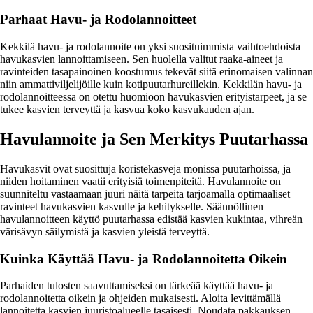
Parhaat Havu- ja Rodolannoitteet
Kekkilä havu- ja rodolannoite on yksi suosituimmista vaihtoehdoista
havukasvien lannoittamiseen. Sen huolella valitut raaka-aineet ja
ravinteiden tasapainoinen koostumus tekevät siitä erinomaisen valinnan
niin ammattiviljelijöille kuin kotipuutarhureillekin. Kekkilän havu- ja
rodolannoitteessa on otettu huomioon havukasvien erityistarpeet, ja se
tukee kasvien terveyttä ja kasvua koko kasvukauden ajan.
Havulannoite ja Sen Merkitys Puutarhassa
Havukasvit ovat suosittuja koristekasveja monissa puutarhoissa, ja
niiden hoitaminen vaatii erityisiä toimenpiteitä. Havulannoite on
suunniteltu vastaamaan juuri näitä tarpeita tarjoamalla optimaaliset
ravinteet havukasvien kasvulle ja kehitykselle. Säännöllinen
havulannoitteen käyttö puutarhassa edistää kasvien kukintaa, vihreän
värisävyn säilymistä ja kasvien yleistä terveyttä.
Kuinka Käyttää Havu- ja Rodolannoitetta Oikein
Parhaiden tulosten saavuttamiseksi on tärkeää käyttää havu- ja
rodolannoitetta oikein ja ohjeiden mukaisesti. Aloita levittämällä
lannoitetta kasvien juuristoalueelle tasaisesti. Noudata pakkauksen