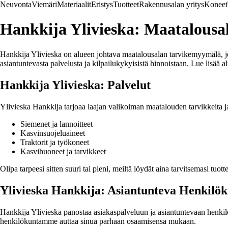
Neuvonta
Viemäri
Materiaalit
Eristys
Tuotteet
Rakennusalan yritys
Koneet
Hankkija Ylivieska: Maatalousal
Hankkija Ylivieska on alueen johtava maatalousalan tarvikemyymälä, jok
asiantuntevasta palvelusta ja kilpailukykyisistä hinnoistaan. Lue lisää a
Hankkija Ylivieska: Palvelut
Ylivieska Hankkija tarjoaa laajan valikoiman maatalouden tarvikkeita ja
Siemenet ja lannoitteet
Kasvinsuojeluaineet
Traktorit ja työkoneet
Kasvihuoneet ja tarvikkeet
Olipa tarpeesi sitten suuri tai pieni, meiltä löydät aina tarvitsemasi tu
Ylivieska Hankkija: Asiantunteva Henkilö
Hankkija Ylivieska panostaa asiakaspalveluun ja asiantuntevaan henkilöku
henkilökuntamme auttaa sinua parhaan osaamisensa mukaan.