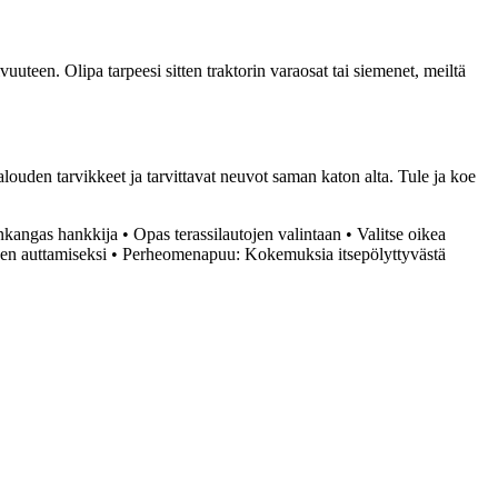
uuteen. Olipa tarpeesi sitten traktorin varaosat tai siemenet, meiltä
ouden tarvikkeet ja tarvittavat neuvot saman katon alta. Tule ja koe
inkangas hankkija
•
Opas terassilautojen valintaan
•
Valitse oikea
en auttamiseksi
•
Perheomenapuu: Kokemuksia itsepölyttyvästä