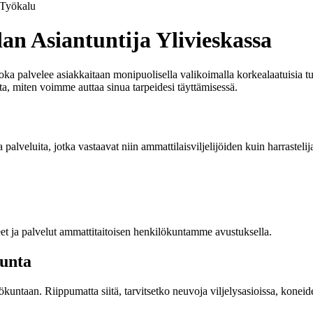
Työkalu
an Asiantuntija Ylivieskassa
a palvelee asiakkaitaan monipuolisella valikoimalla korkealaatuisia tuo
lta, miten voimme auttaa sinua tarpeidesi täyttämisessä.
 palveluita, jotka vastaavat niin ammattilaisviljelijöiden kuin harrast
otteet ja palvelut ammattitaitoisen henkilökuntamme avustuksella.
kunta
ntaan. Riippumatta siitä, tarvitsetko neuvoja viljelysasioissa, koneiden 