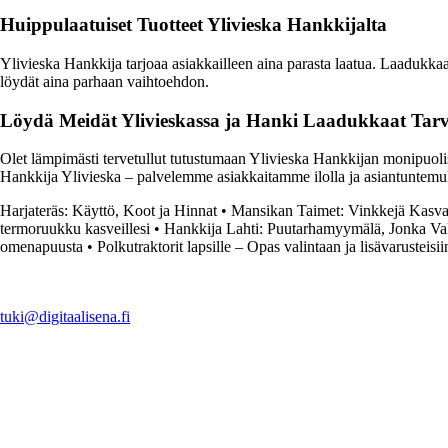
Huippulaatuiset Tuotteet Ylivieska Hankkijalta
Ylivieska Hankkija tarjoaa asiakkailleen aina parasta laatua. Laadukkaat
löydät aina parhaan vaihtoehdon.
Löydä Meidät Ylivieskassa ja Hanki Laadukkaat Tarv
Olet lämpimästi tervetullut tutustumaan Ylivieska Hankkijan monipuolis
Hankkija Ylivieska – palvelemme asiakkaitamme ilolla ja asiantuntemu
Harjateräs: Käyttö, Koot ja Hinnat
•
Mansikan Taimet: Vinkkejä Kasvat
termoruukku kasveillesi
•
Hankkija Lahti: Puutarhamyymälä, Jonka Va
omenapuusta
•
Polkutraktorit lapsille – Opas valintaan ja lisävarusteisii
tuki@digitaalisena.fi