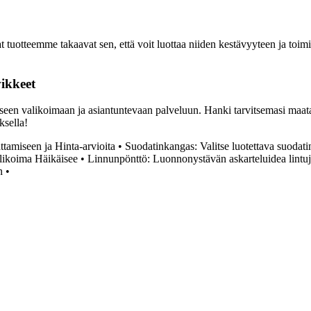
 tuotteemme takaavat sen, että voit luottaa niiden kestävyyteen ja toimiv
ikkeet
een valikoimaan ja asiantuntevaan palveluun. Hanki tarvitsemasi maatal
ksella!
tamiseen ja Hinta-arvioita
•
Suodatinkangas: Valitse luotettava suodat
likoima Häikäisee
•
Linnunpönttö: Luonnonystävän askarteluidea lintuj
n
•