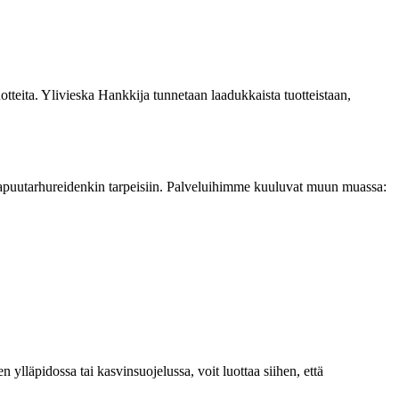
tteita. Ylivieska Hankkija tunnetaan laadukkaista tuotteistaan,
elijapuutarhureidenkin tarpeisiin. Palveluihimme kuuluvat muun muassa:
ylläpidossa tai kasvinsuojelussa, voit luottaa siihen, että