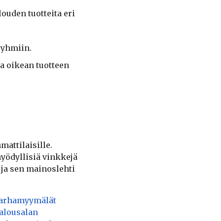
ouden tuotteita eri
ryhmiin.
ua oikean tuotteen
attilaisille.
 hyödyllisiä vinkkejä
ja sen mainoslehti
tarhamyymälät
talousalan