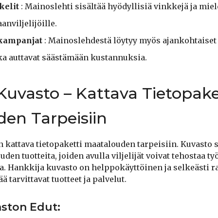
kelit
: Mainoslehti sisältää hyödyllisiä vinkkejä ja mie
anviljelijöille.
 kampanjat
: Mainoslehdestä löytyy myös ajankohtaiset 
ka auttavat säästämään kustannuksia.
Kuvasto – Kattava Tietopake
en Tarpeisiin
 kattava tietopaketti maatalouden tarpeisiin. Kuvasto s
en tuotteita, joiden avulla viljelijät voivat tehostaa t
oa. Hankkija kuvasto on helppokäyttöinen ja selkeästi r
ä tarvittavat tuotteet ja palvelut.
aston Edut: