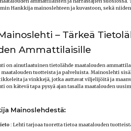
 maatalouden ammattilaisten ja harrastajien suosiossa.
in Hankkija mainoslehteen ja kuvastoon, sekä niiden
Mainoslehti – Tärkeä Tietol
en Ammattilaisille
i on ainutlaatuinen tietolähde maatalouden ammattilais
a maatalouden tuotteista ja palveluista. Mainoslehti sis
kkeleita ja vinkkejä, jotka auttavat viljelijöitä ja maanv
i on kätevä tapa pysyä ajan tasalla maatalouden uusim
ija Mainoslehdestä:
ieto
: Lehti tarjoaa tuoretta tietoa maatalouden tuotteista