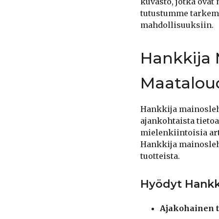
kuvasto, jotka ovat
tutustumme tarkemm
mahdollisuuksiin.
Hankkija 
Maataloud
Hankkija mainosleht
ajankohtaista tieto
mielenkiintoisia arti
Hankkija mainosleht
tuotteista.
Hyödyt Hankk
Ajakohainen t