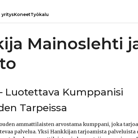
yritys
Koneet
Työkalu
ija Mainoslehti j
to
– Luotettava Kumppanisi
den Tarpeissa
ouden ammattilaisten arvostama kumppani, joka tarjoa
ntevaa palvelua. Yksi Hankkijan tarjoamista palveluista