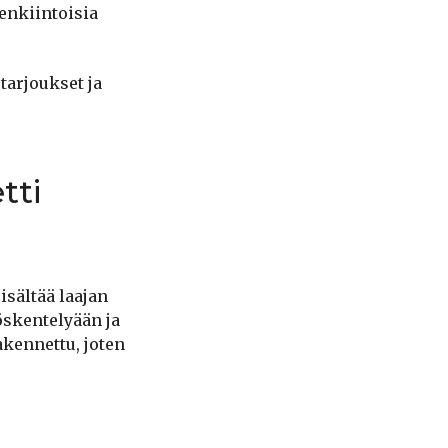
lenkiintoisia
tarjoukset ja
tti
isältää laajan
yöskentelyään ja
akennettu, joten