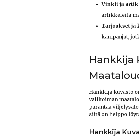
Vinkit ja artik
artikkeleita ma
Tarjoukset ja
kampanjat, jot
Hankkija 
Maataloud
Hankkija kuvasto on
valikoiman maataloud
parantaa viljelysat
siitä on helppo löytä
Hankkija Kuv