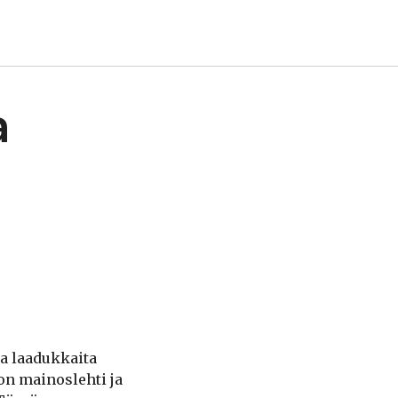
a
a laadukkaita
 on mainoslehti ja