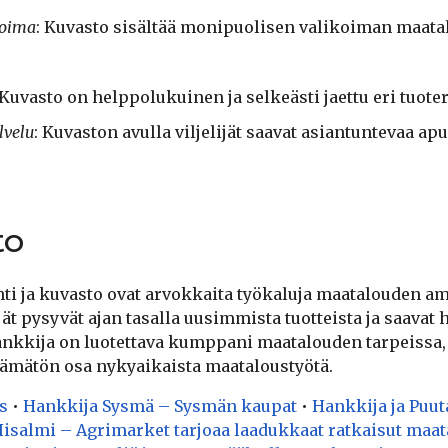
koima
: Kuvasto sisältää monipuolisen valikoiman maatal
 Kuvasto on helppolukuinen ja selkeästi jaettu eri tuote
lvelu
: Kuvaston avulla viljelijät saavat asiantuntevaa ap
to
i ja kuvasto ovat arvokkaita työkaluja maatalouden amm
ijät pysyvät ajan tasalla uusimmista tuotteista ja saavat
nkkija on luotettava kumppani maatalouden tarpeissa, 
ttämätön osa nykyaikaista maataloustyötä.
s
•
Hankkija Sysmä – Sysmän kaupat
•
Hankkija ja Puu
Iisalmi – Agrimarket tarjoaa laadukkaat ratkaisut maa