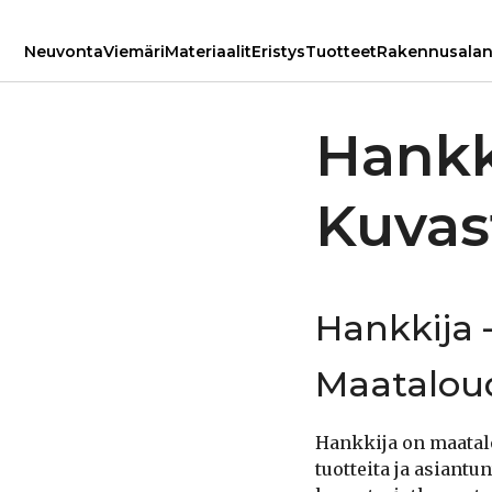
Neuvonta
Viemäri
Materiaalit
Eristys
Tuotteet
Rakennusalan 
Hankk
Kuvas
Hankkija 
Maatalou
Hankkija on maatal
tuotteita ja asiantu