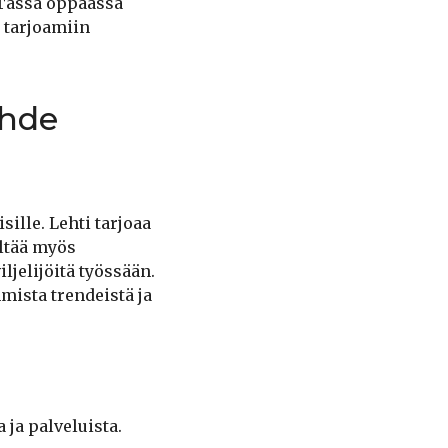
 Tässä oppaassa
 tarjoamiin
ähde
ille. Lehti tarjoaa
ältää myös
iljelijöitä työssään.
mista trendeistä ja
 ja palveluista.