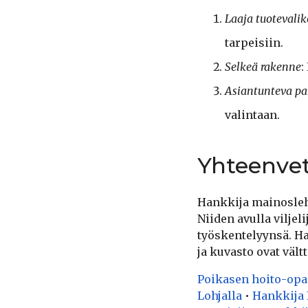
Laaja tuotevali
tarpeisiin.
Selkeä rakenne
:
Asiantunteva pa
valintaan.
Yhteenve
Hankkija mainosleht
Niiden avulla viljel
työskentelyynsä. Ha
ja kuvasto ovat väl
Poikasen hoito-opa
Lohjalla
•
Hankkija 