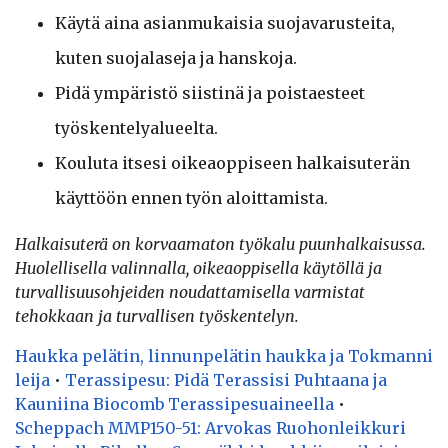
Käytä aina asianmukaisia suojavarusteita,
kuten suojalaseja ja hanskoja.
Pidä ympäristö siistinä ja poistaesteet
työskentelyalueelta.
Kouluta itsesi oikeaoppiseen halkaisuterän
käyttöön ennen työn aloittamista.
Halkaisuterä on korvaamaton työkalu puunhalkaisussa.
Huolellisella valinnalla, oikeaoppisella käytöllä ja
turvallisuusohjeiden noudattamisella varmistat
tehokkaan ja turvallisen työskentelyn.
Haukka pelätin, linnunpelätin haukka ja Tokmanni
leija
•
Terassipesu: Pidä Terassisi Puhtaana ja
Kauniina Biocomb Terassipesuaineella
•
Scheppach MMP150-51: Arvokas Ruohonleikkuri