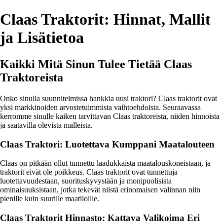
Claas Traktorit: Hinnat, Mallit
ja Lisätietoa
Kaikki Mitä Sinun Tulee Tietää Claas
Traktoreista
Onko sinulla suunnitelmissa hankkia uusi traktori? Claas traktorit ovat
yksi markkinoiden arvostetuimmista vaihtoehdoista. Seuraavassa
kerromme sinulle kaiken tarvittavan Claas traktoreista, niiden hinnoista
ja saatavilla olevista malleista.
Claas Traktori: Luotettava Kumppani Maatalouteen
Claas on pitkään ollut tunnettu laadukkaista maatalouskoneistaan, ja
traktorit eivät ole poikkeus. Claas traktorit ovat tunnettuja
luotettavuudestaan, suorituskyvystään ja monipuolisista
ominaisuuksistaan, jotka tekevät niistä erinomaisen valinnan niin
pienille kuin suurille maatiloille.
Claas Traktorit Hinnasto: Kattava Valikoima Eri