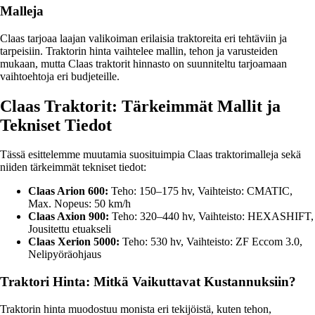
Malleja
Claas tarjoaa laajan valikoiman erilaisia traktoreita eri tehtäviin ja
tarpeisiin. Traktorin hinta vaihtelee mallin, tehon ja varusteiden
mukaan, mutta Claas traktorit hinnasto on suunniteltu tarjoamaan
vaihtoehtoja eri budjeteille.
Claas Traktorit: Tärkeimmät Mallit ja
Tekniset Tiedot
Tässä esittelemme muutamia suosituimpia Claas traktorimalleja sekä
niiden tärkeimmät tekniset tiedot:
Claas Arion 600:
Teho: 150–175 hv, Vaihteisto: CMATIC,
Max. Nopeus: 50 km/h
Claas Axion 900:
Teho: 320–440 hv, Vaihteisto: HEXASHIFT,
Jousitettu etuakseli
Claas Xerion 5000:
Teho: 530 hv, Vaihteisto: ZF Eccom 3.0,
Nelipyöräohjaus
Traktori Hinta: Mitkä Vaikuttavat Kustannuksiin?
Traktorin hinta muodostuu monista eri tekijöistä, kuten tehon,