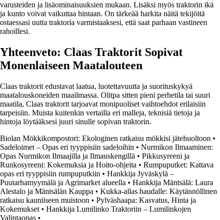
varusteiden ja lisäominaisuuksien mukaan. Lisäksi myös traktorin ikä
ja kunto voivat vaikuttaa hintaan. On tärkeää harkita näitä tekijöitä
ostaessasi uutta traktoria varmistaaksesi, että saat parhaan vastineen
rahoillesi.
Yhteenveto: Claas Traktorit Sopivat
Monenlaiseen Maatalouteen
Claas traktorit edustavat laatua, luotettavuutta ja suorituskykyä
maatalouskoneiden maailmassa. Olitpa sitten pieni perhetila tai suuri
maatila, Claas traktorit tarjoavat monipuoliset vaihtoehdot erilaisiin
tarpeisiin. Muista kuitenkin vertailla eri malleja, teknisiä tietoja ja
hintoja löytääksesi juuri sinulle sopivan traktorin.
Biolan Mökkikompostori: Ekologinen ratkaisu mökkisi jätehuoltoon
•
Sadeloimet – Opas eri tyyppisiin sadeloihin
•
Nurmikon Ilmaaminen:
Opas Nurmikon Ilmaajilla ja Ilmauskengillä
•
Pikkusyreeni ja
Runkosyreeni: Kokemuksia ja Hoito-ohjeita
•
Rumpuputket: Kattava
opas eri tyyppisiin rumpuputkiin
•
Hankkija Jyväskylä –
Puutarhamyymälä ja Agrimarket alueella
•
Hankkija Mäntsälä: Laura
Alestalo ja Mäntsälän Kauppa
•
Kukka-allas haudalle: Käytännöllinen
ratkaisu kauniiseen muistoon
•
Pylväshaapa: Kasvatus, Hinta ja
Kokemukset
•
Hankkija Lumilinko Traktoriin – Lumilinkojen
Valintaopas
•